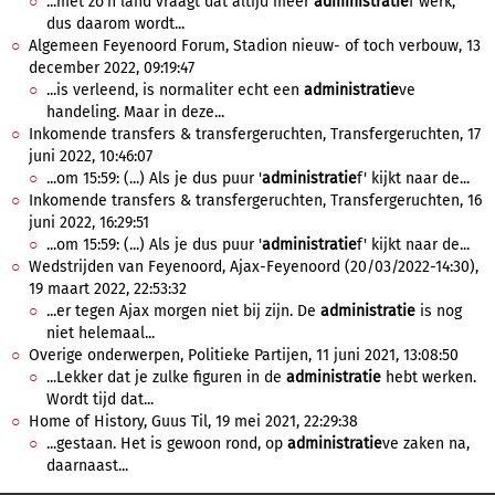
...met zo'n land vraagt dat altijd meer
administratie
f werk,
dus daarom wordt...
Algemeen Feyenoord Forum, Stadion nieuw- of toch verbouw, 13
december 2022, 09:19:47
...is verleend, is normaliter echt een
administratie
ve
handeling. Maar in deze...
Inkomende transfers & transfergeruchten, Transfergeruchten, 17
juni 2022, 10:46:07
...om 15:59: (...) Als je dus puur '
administratie
f' kijkt naar de...
Inkomende transfers & transfergeruchten, Transfergeruchten, 16
juni 2022, 16:29:51
...om 15:59: (...) Als je dus puur '
administratie
f' kijkt naar de...
Wedstrijden van Feyenoord, Ajax-Feyenoord (20/03/2022-14:30),
19 maart 2022, 22:53:32
...er tegen Ajax morgen niet bij zijn. De
administratie
is nog
niet helemaal...
Overige onderwerpen, Politieke Partijen, 11 juni 2021, 13:08:50
...Lekker dat je zulke figuren in de
administratie
hebt werken.
Wordt tijd dat...
Home of History, Guus Til, 19 mei 2021, 22:29:38
...gestaan. Het is gewoon rond, op
administratie
ve zaken na,
daarnaast...