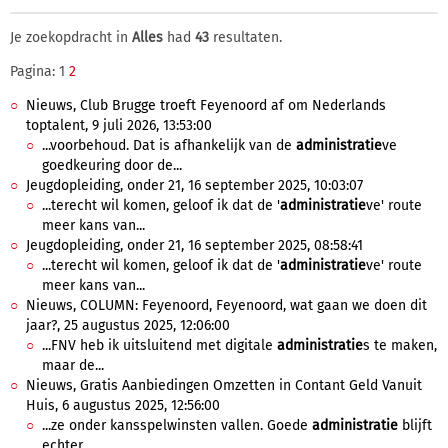
Je zoekopdracht in
Alles
had
43
resultaten.
Pagina: 1
2
Nieuws, Club Brugge troeft Feyenoord af om Nederlands
toptalent, 9 juli 2026, 13:53:00
...voorbehoud. Dat is afhankelijk van de
administratie
ve
goedkeuring door de...
Jeugdopleiding, onder 21, 16 september 2025, 10:03:07
...terecht wil komen, geloof ik dat de '
administratie
ve' route
meer kans van...
Jeugdopleiding, onder 21, 16 september 2025, 08:58:41
...terecht wil komen, geloof ik dat de '
administratie
ve' route
meer kans van...
Nieuws, COLUMN: Feyenoord, Feyenoord, wat gaan we doen dit
jaar?, 25 augustus 2025, 12:06:00
...FNV heb ik uitsluitend met digitale
administratie
s te maken,
maar de...
Nieuws, Gratis Aanbiedingen Omzetten in Contant Geld Vanuit
Huis, 6 augustus 2025, 12:56:00
...ze onder kansspelwinsten vallen. Goede
administratie
blijft
echter...