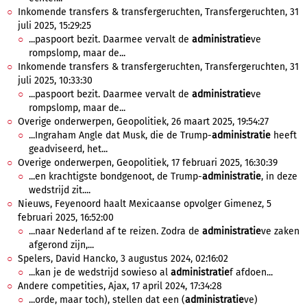
Inkomende transfers & transfergeruchten, Transfergeruchten, 31
juli 2025, 15:29:25
...paspoort bezit. Daarmee vervalt de
administratie
ve
rompslomp, maar de...
Inkomende transfers & transfergeruchten, Transfergeruchten, 31
juli 2025, 10:33:30
...paspoort bezit. Daarmee vervalt de
administratie
ve
rompslomp, maar de...
Overige onderwerpen, Geopolitiek, 26 maart 2025, 19:54:27
...Ingraham Angle dat Musk, die de Trump-
administratie
heeft
geadviseerd, het...
Overige onderwerpen, Geopolitiek, 17 februari 2025, 16:30:39
...en krachtigste bondgenoot, de Trump-
administratie
, in deze
wedstrijd zit....
Nieuws, Feyenoord haalt Mexicaanse opvolger Gimenez, 5
februari 2025, 16:52:00
...naar Nederland af te reizen. Zodra de
administratie
ve zaken
afgerond zijn,...
Spelers, David Hancko, 3 augustus 2024, 02:16:02
...kan je de wedstrijd sowieso al
administratie
f afdoen...
Andere competities, Ajax, 17 april 2024, 17:34:28
...orde, maar toch), stellen dat een (
administratie
ve)