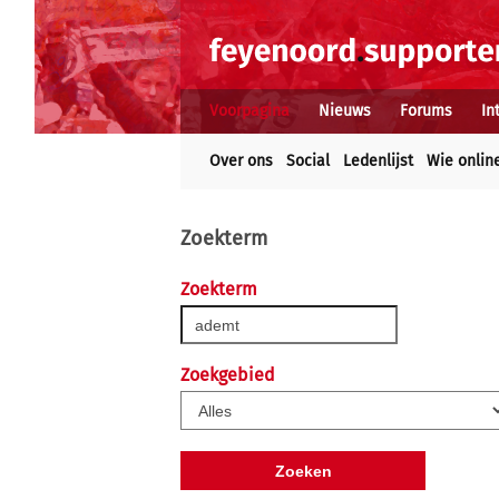
Voorpagina
Nieuws
Forums
In
Over ons
Social
Ledenlijst
Wie onlin
Zoekterm
Zoekterm
Zoekgebied