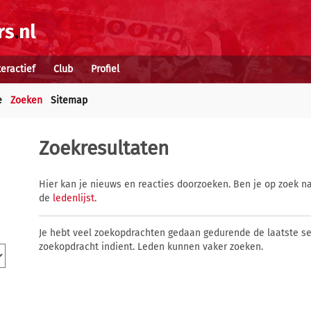
teractief
Club
Profiel
e
Zoeken
Sitemap
Zoekresultaten
Hier kan je nieuws en reacties doorzoeken. Ben je op zoek na
de
ledenlijst
.
Je hebt veel zoekopdrachten gedaan gedurende de laatste s
zoekopdracht indient. Leden kunnen vaker zoeken.