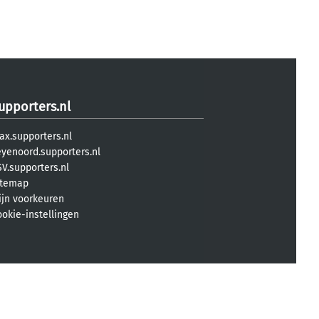
upporters.nl
ax.supporters.nl
eyenoord.supporters.nl
V.supporters.nl
itemap
ijn voorkeuren
ookie-instellingen