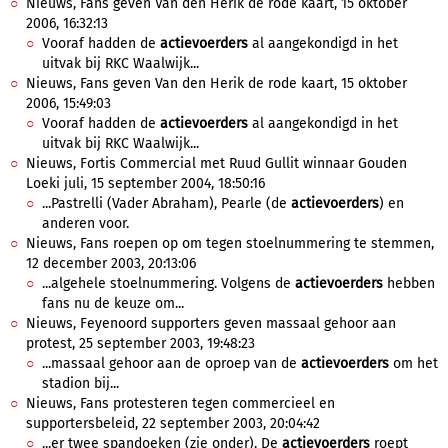
Nieuws, Fans geven Van den Herik de rode kaart, 15 oktober
2006, 16:32:13
Vooraf hadden de
actievoerders
al aangekondigd in het
uitvak bij RKC Waalwijk...
Nieuws, Fans geven Van den Herik de rode kaart, 15 oktober
2006, 15:49:03
Vooraf hadden de
actievoerders
al aangekondigd in het
uitvak bij RKC Waalwijk...
Nieuws, Fortis Commercial met Ruud Gullit winnaar Gouden
Loeki juli, 15 september 2004, 18:50:16
...Pastrelli (Vader Abraham), Pearle (de
actievoerders
) en
anderen voor.
Nieuws, Fans roepen op om tegen stoelnummering te stemmen,
12 december 2003, 20:13:06
...algehele stoelnummering. Volgens de
actievoerders
hebben
fans nu de keuze om...
Nieuws, Feyenoord supporters geven massaal gehoor aan
protest, 25 september 2003, 19:48:23
...massaal gehoor aan de oproep van de
actievoerders
om het
stadion bij...
Nieuws, Fans protesteren tegen commercieel en
supportersbeleid, 22 september 2003, 20:04:42
...er twee spandoeken (zie onder). De
actievoerders
roept