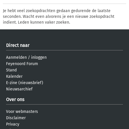
Je hebt veel zoekopdrachten gedaan gedurende de laatste
seconden. Wacht even alvorens je een nieuwe zoekopdracht
indient. Leden kunnen vaker zoeken.
Direct naar
Aanmelden
/
inloggen
Feyenoord Forum
Stand
Kalender
E-zine (nieuwsbrief)
Nieuwsarchief
Over ons
Voor webmasters
Disclaimer
Privacy