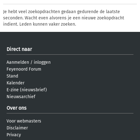
Je hebt veel zoekopdrachten gedaan gedurende de laatste
seconden. Wacht even alvorens je een nieuwe zoekopdracht
indient. Leden kunnen vaker zoeken.
Direct naar
Aanmelden
/
inloggen
Feyenoord Forum
Stand
Kalender
E-zine (nieuwsbrief)
Nieuwsarchief
Over ons
Voor webmasters
Disclaimer
Privacy