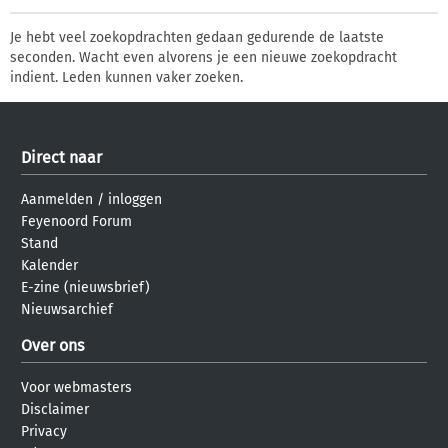
Je hebt veel zoekopdrachten gedaan gedurende de laatste
seconden. Wacht even alvorens je een nieuwe zoekopdracht
indient. Leden kunnen vaker zoeken.
Direct naar
Aanmelden
/
inloggen
Feyenoord Forum
Stand
Kalender
E-zine (nieuwsbrief)
Nieuwsarchief
Over ons
Voor webmasters
Disclaimer
Privacy