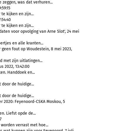
e zeggen, was dat verhuren...
:59:15
e kijken en zijn...
:54:40
e kijken en zijn...
daten voor opvolging van Arne Slot', 24 mei
ertjes en alle kranten...
 geen fout op Woudestein, 8 mei 2023,
 met zijn uitlatingen...
s 2022, 13:42:00
ken. Handdoek en...
 door de huidige...
 door de huidige...
er 2020: Feyenoord-CSKA Moskou, 5
n. Liefst opde de...
7
 worden verrast met hoe...
 wat kunnen zijn voor Feyenoord, 7 juli