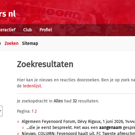
teractief
Club
Profiel
e
Zoeken
Sitemap
Zoekresultaten
Hier kan je nieuws en reacties doorzoeken. Ben je op zoek na
de
ledenlijst
.
Je zoekopdracht in
Alles
had
32
resultaten.
Pagina: 1
2
Algemeen Feyenoord Forum, Dévy Rigaux, 1 juni 2026, 14:44:
...die je eerst bespreekt. Het was een
aangenaam
gespre
Nieuws, COLUMN: Feyenoord haalt uit, FC Twente afgeschmin