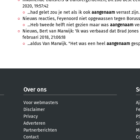
2020, 19:57:42
...had gelet zou je net als ik ook
aangenaam
verrast zijn
Nieuws reacties, Feyenoord niet opgewassen tegen Borussia
...Heb tweede helft niet gezien maar was
aangenaam
ver
Nieuws, Bert van Marwijk: 'Ik was verbaasd dat Brad Jones de
februari 2018, 21:06:18
...aldus Van Marwijk. "Het was een heel
aangenaam
gespr
Over ons
S
Voor webmasters
Aj
Disclaimer
F
Privacy
PS
Adverteren
S
Partnerberichten
M
Contact
C