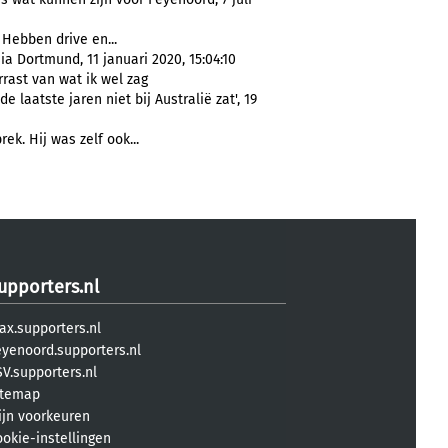
. Hebben drive en...
 Dortmund, 11 januari 2020, 15:04:10
rast van wat ik wel zag
 laatste jaren niet bij Australië zat', 19
ek. Hij was zelf ook...
upporters.nl
ax.supporters.nl
eyenoord.supporters.nl
V.supporters.nl
itemap
ijn voorkeuren
ookie-instellingen