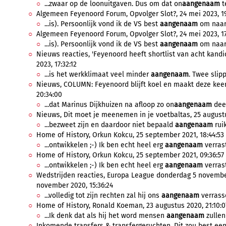
...zwaar op de loonuitgaven. Dus om dat on
aangenaam
t
Algemeen Feyenoord Forum, Opvolger Slot?, 24 mei 2023, 19
...is). Persoonlijk vond ik de VS best
aangenaam
om naar t
Algemeen Feyenoord Forum, Opvolger Slot?, 24 mei 2023, 17
...is). Persoonlijk vond ik de VS best
aangenaam
om naar t
Nieuws reacties, 'Feyenoord heeft shortlist van acht kandi
2023, 17:32:12
...is het werkklimaat veel minder
aangenaam
. Twee slipp
Nieuws, COLUMN: Feyenoord blijft koel en maakt deze keer
20:34:00
...dat Marinus Dijkhuizen na afloop zo on
aangenaam
deed
Nieuws, Dit moet je meenemen in je voetbaltas, 25 augustu
...bezweet zijn en daardoor niet bepaald
aangenaam
rui
Home of History, Orkun Kokcu, 25 september 2021, 18:44:53
...ontwikkelen ;-) Ik ben echt heel erg
aangenaam
verrast
Home of History, Orkun Kokcu, 25 september 2021, 09:36:57
...ontwikkelen ;-) Ik ben echt heel erg
aangenaam
verrast
Wedstrijden reacties, Europa League donderdag 5 novemb
november 2020, 15:36:24
...volledig tot zijn rechten zal hij ons
aangenaam
verrasse
Home of History, Ronald Koeman, 23 augustus 2020, 21:10:0
...Ik denk dat als hij het word mensen
aangenaam
zullen
Inkomende transfers & transfergeruchten, Dit zou best eens