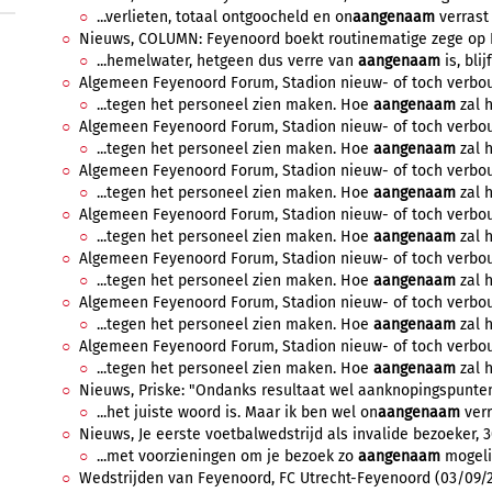
...verlieten, totaal ontgoocheld en on
aangenaam
verrast 
Nieuws, COLUMN: Feyenoord boekt routinematige zege op H
...hemelwater, hetgeen dus verre van
aangenaam
is, blij
Algemeen Feyenoord Forum, Stadion nieuw- of toch verbouw
...tegen het personeel zien maken. Hoe
aangenaam
zal h
Algemeen Feyenoord Forum, Stadion nieuw- of toch verbouw
...tegen het personeel zien maken. Hoe
aangenaam
zal h
Algemeen Feyenoord Forum, Stadion nieuw- of toch verbouw,
...tegen het personeel zien maken. Hoe
aangenaam
zal h
Algemeen Feyenoord Forum, Stadion nieuw- of toch verbouw
...tegen het personeel zien maken. Hoe
aangenaam
zal h
Algemeen Feyenoord Forum, Stadion nieuw- of toch verbouw
...tegen het personeel zien maken. Hoe
aangenaam
zal h
Algemeen Feyenoord Forum, Stadion nieuw- of toch verbouw
...tegen het personeel zien maken. Hoe
aangenaam
zal h
Algemeen Feyenoord Forum, Stadion nieuw- of toch verbouw
...tegen het personeel zien maken. Hoe
aangenaam
zal h
Nieuws, Priske: "Ondanks resultaat wel aanknopingspunten"
...het juiste woord is. Maar ik ben wel on
aangenaam
verr
Nieuws, Je eerste voetbalwedstrijd als invalide bezoeker, 3
...met voorzieningen om je bezoek zo
aangenaam
mogelij
Wedstrijden van Feyenoord, FC Utrecht-Feyenoord (03/09/20