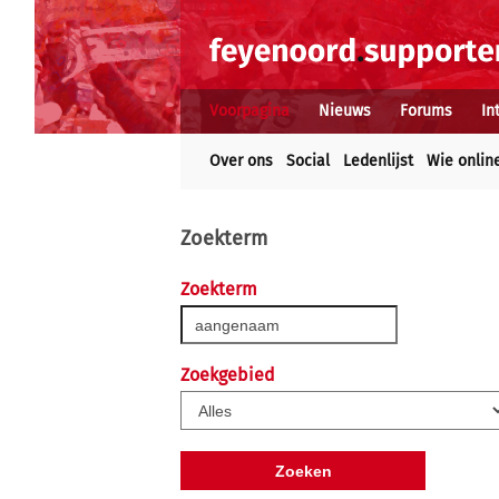
Voorpagina
Nieuws
Forums
In
Over ons
Social
Ledenlijst
Wie onlin
Zoekterm
Zoekterm
Zoekgebied