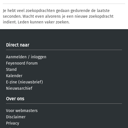
Je hebt veel zoekopdrachten gedaan gedurende de laatste
seconden. Wacht even alvorens je een nieuwe zoekopdracht
indient. Leden kunnen vaker zoeken.
Direct naar
Aanmelden
/
inloggen
Feyenoord Forum
Stand
Kalender
E-zine (nieuwsbrief)
Nieuwsarchief
Over ons
Voor webmasters
Disclaimer
Privacy