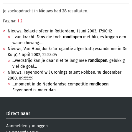
Je zoekopdracht in
Nieuws
had
28
resultaten.
Pagina:
1
2
Nieuws, Relaxte sfeer in Rotterdam, 1 juni 2003, 17:00:12
...van kracht. Fans die toch
rondlopen
met blikjes krijgen een
waarschuwing....
Nieuws, Van Hooijdonk: 'arrogantie afgestraft; waande me in De
Kuip', 4 april 2002, 22:23:04
...wedstrijd kan je daar niet te lang mee
rondlopen
. gelukkig
viel de goal...
Nieuws, Feyenoord wil Gronings talent Robben, 18 december
2000, 09:55:59
...moment in de Nederlandse competitie
rondlopen
.
Feyenoord is meer dan...
Direct naar
Aanmelden
/
inloggen