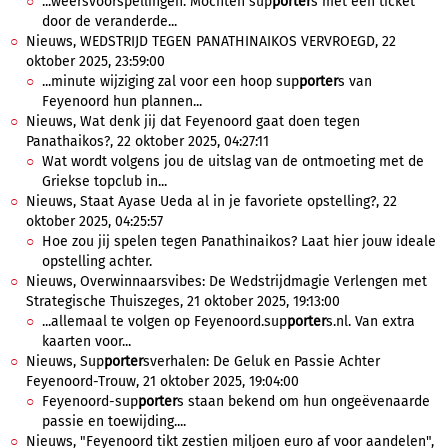
...weersvoorspellingen. Mochten sup
porter
s met een ticket
door de veranderde...
Nieuws, WEDSTRIJD TEGEN PANATHINAIKOS VERVROEGD, 22
oktober 2025, 23:59:00
...minute wijziging zal voor een hoop sup
porter
s van
Feyenoord hun plannen...
Nieuws, Wat denk jij dat Feyenoord gaat doen tegen
Panathaikos?, 22 oktober 2025, 04:27:11
Wat wordt volgens jou de uitslag van de ontmoeting met de
Griekse topclub in...
Nieuws, Staat Ayase Ueda al in je favoriete opstelling?, 22
oktober 2025, 04:25:57
Hoe zou jij spelen tegen Panathinaikos? Laat hier jouw ideale
opstelling achter.
Nieuws, Overwinnaarsvibes: De Wedstrijdmagie Verlengen met
Strategische Thuiszeges, 21 oktober 2025, 19:13:00
...allemaal te volgen op Feyenoord.sup
porter
s.nl. Van extra
kaarten voor...
Nieuws, Sup
porter
sverhalen: De Geluk en Passie Achter
Feyenoord-Trouw, 21 oktober 2025, 19:04:00
Feyenoord-sup
porter
s staan bekend om hun ongeëvenaarde
passie en toewijding....
Nieuws, "Feyenoord tikt zestien miljoen euro af voor aandelen",