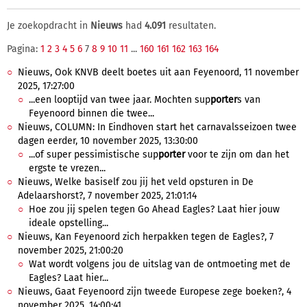
Je zoekopdracht in
Nieuws
had
4.091
resultaten.
Pagina:
1
2
3
4
5
6
7
8
9
10
11
...
160
161
162
163
164
Nieuws, Ook KNVB deelt boetes uit aan Feyenoord, 11 november
2025, 17:27:00
...een looptijd van twee jaar. Mochten sup
porter
s van
Feyenoord binnen die twee...
Nieuws, COLUMN: In Eindhoven start het carnavalsseizoen twee
dagen eerder, 10 november 2025, 13:30:00
...of super pessimistische sup
porter
voor te zijn om dan het
ergste te vrezen...
Nieuws, Welke basiself zou jij het veld opsturen in De
Adelaarshorst?, 7 november 2025, 21:01:14
Hoe zou jij spelen tegen Go Ahead Eagles? Laat hier jouw
ideale opstelling...
Nieuws, Kan Feyenoord zich herpakken tegen de Eagles?, 7
november 2025, 21:00:20
Wat wordt volgens jou de uitslag van de ontmoeting met de
Eagles? Laat hier...
Nieuws, Gaat Feyenoord zijn tweede Europese zege boeken?, 4
november 2025, 14:00:41