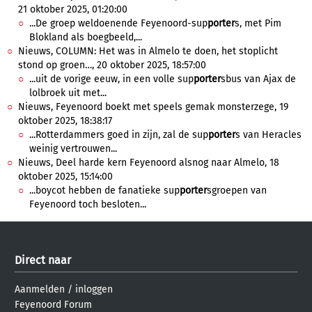
21 oktober 2025, 01:20:00
...De groep weldoenende Feyenoord-sup
porter
s, met Pim
Blokland als boegbeeld,...
Nieuws, COLUMN: Het was in Almelo te doen, het stoplicht
stond op groen…, 20 oktober 2025, 18:57:00
...uit de vorige eeuw, in een volle sup
porter
sbus van Ajax de
lolbroek uit met...
Nieuws, Feyenoord boekt met speels gemak monsterzege, 19
oktober 2025, 18:38:17
...Rotterdammers goed in zijn, zal de sup
porter
s van Heracles
weinig vertrouwen...
Nieuws, Deel harde kern Feyenoord alsnog naar Almelo, 18
oktober 2025, 15:14:00
...boycot hebben de fanatieke sup
porter
sgroepen van
Feyenoord toch besloten...
Direct naar
Aanmelden
/
inloggen
Feyenoord Forum