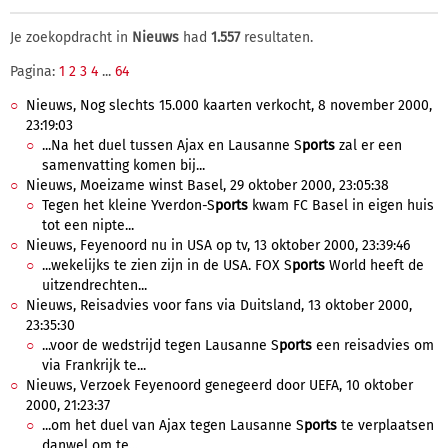
Je zoekopdracht in
Nieuws
had
1.557
resultaten.
Pagina:
1
2
3
4
...
64
Nieuws, Nog slechts 15.000 kaarten verkocht, 8 november 2000,
23:19:03
...Na het duel tussen Ajax en Lausanne S
ports
zal er een
samenvatting komen bij...
Nieuws, Moeizame winst Basel, 29 oktober 2000, 23:05:38
Tegen het kleine Yverdon-S
ports
kwam FC Basel in eigen huis
tot een nipte...
Nieuws, Feyenoord nu in USA op tv, 13 oktober 2000, 23:39:46
...wekelijks te zien zijn in de USA. FOX S
ports
World heeft de
uitzendrechten...
Nieuws, Reisadvies voor fans via Duitsland, 13 oktober 2000,
23:35:30
...voor de wedstrijd tegen Lausanne S
ports
een reisadvies om
via Frankrijk te...
Nieuws, Verzoek Feyenoord genegeerd door UEFA, 10 oktober
2000, 21:23:37
...om het duel van Ajax tegen Lausanne S
ports
te verplaatsen
danwel om te...