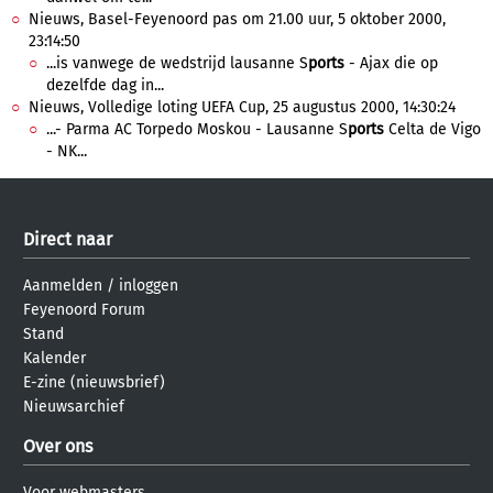
Nieuws, Basel-Feyenoord pas om 21.00 uur, 5 oktober 2000,
23:14:50
...is vanwege de wedstrijd lausanne S
ports
- Ajax die op
dezelfde dag in...
Nieuws, Volledige loting UEFA Cup, 25 augustus 2000, 14:30:24
...- Parma AC Torpedo Moskou - Lausanne S
ports
Celta de Vigo
- NK...
Direct naar
Aanmelden
/
inloggen
Feyenoord Forum
Stand
Kalender
E-zine (nieuwsbrief)
Nieuwsarchief
Over ons
Voor webmasters