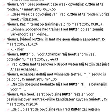
Nieuws, 'Van Geel probeert deze week opvolging
Rutte
n af te
ronden', 17 maart 2015, 06:59:56
...deze week de opvolging van Fred
Rutte
n af te ronden. Vorige
week vrijdag zou...
Nieuws, Kazim terug op trainingsveld, 16 maart 2015, 19:10:34
...binnen. Zodoende had trainer Fred
Rutte
n op een zonnig
Varkenoord een kleine...
Nieuws, [video]
Rutte
n: 'ik laat me geen dingen aanpraten', 15
maart 2015, 21:54:24
Klik hier
Nieuws,
Rutte
n blij voor Achahbar: 'hij heeft enorm veel
potentie', 15 maart 2015, 20:44:43
Fred
Rutte
n laat tegenover NUsport weten blij te zijn dat juist
Anass Achahbar...
Nieuws, Achahbar dolblij met winnende treffer: 'mijn geduld is
beloond', 15 maart 2015, 19:16:36
...Na zijn doelpunt bedankte hij Fred
Rutte
n. 'Hij is belangrijk
voor mij...
Nieuws, Van Geel: 'eerst opvolging
Rutte
n regelen voor
beslissing over 'aantrekkelijke kandidaten' Kuyt en Guidetti', 15
maart 2015, 11:20:34
...de club eerst de opvolging van Fred
Rutte
n zal regelen