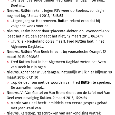
...te leven’, vertelde trainer Fred
Rutte
n vrijdag in De Kuip.
Duel in...
Nieuws,
Rutte
n rekent tegen PSV weer op Boetius, zondag er
nog niet bij, 13 maart 2015, 18:18:35
...tegen Jong sc Heerenveen.
Rutte
n rekent erop dat hij
volgende week voor de...
Nieuws, Kazim hoopt door 'placenta-dokter' op Feyenoord-PSV:
'baat het niet, dan schaadt het niet', 12 maart 2015, 06:54:19
...Turkije - Nederland op 28 maart. Fred
Rutte
n laat in het
Algemeen Dagblad...
Nieuws,
Rutte
n: 'Van Beek terecht bij voorselectie Oranje', 12
maart 2015, 06:38:52
Fred
Rutte
n laat in het Algemeen Dagblad weten dat Sven
van Beek in zijn ogen...
Nieuws, Achahbar wil verlengen: 'natuurlijk wil ik hier blijven', 10
maart 2015, 07:11:30
...op de deur om met de woorden van Fred
Rutte
n te spreken.
De aanvaller hoopt...
Nieuws, VI: Van Gastel en Van Bronckhorst om de tafel met Van
Geel over opvolging
Rutte
n, 9 maart 2015, 17:24:24
Martin van Geel heeft inmiddels een eerste gesprek gehad
met Jean-Paul van...
Nieuws, Karsdorp: 'geschrokken van aankondiging vertrek