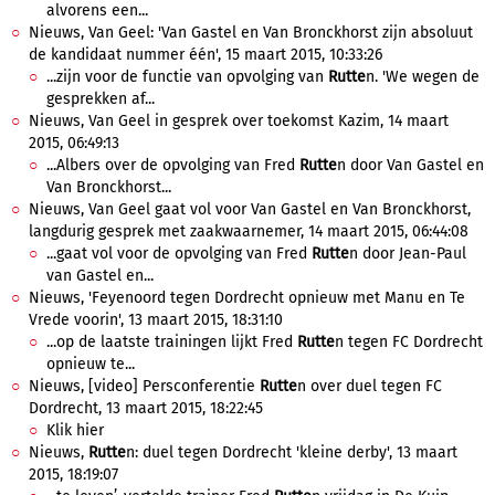
alvorens een...
Nieuws, Van Geel: 'Van Gastel en Van Bronckhorst zijn absoluut
de kandidaat nummer één', 15 maart 2015, 10:33:26
...zijn voor de functie van opvolging van
Rutte
n. 'We wegen de
gesprekken af...
Nieuws, Van Geel in gesprek over toekomst Kazim, 14 maart
2015, 06:49:13
...Albers over de opvolging van Fred
Rutte
n door Van Gastel en
Van Bronckhorst...
Nieuws, Van Geel gaat vol voor Van Gastel en Van Bronckhorst,
langdurig gesprek met zaakwaarnemer, 14 maart 2015, 06:44:08
...gaat vol voor de opvolging van Fred
Rutte
n door Jean-Paul
van Gastel en...
Nieuws, 'Feyenoord tegen Dordrecht opnieuw met Manu en Te
Vrede voorin', 13 maart 2015, 18:31:10
...op de laatste trainingen lijkt Fred
Rutte
n tegen FC Dordrecht
opnieuw te...
Nieuws, [video] Persconferentie
Rutte
n over duel tegen FC
Dordrecht, 13 maart 2015, 18:22:45
Klik hier
Nieuws,
Rutte
n: duel tegen Dordrecht 'kleine derby', 13 maart
2015, 18:19:07