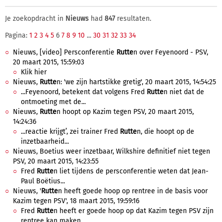
Je zoekopdracht in
Nieuws
had
847
resultaten.
Pagina:
1
2
3
4
5
6
7
8
9
10
...
30
31
32
33
34
Nieuws, [video] Persconferentie
Rutte
n over Feyenoord - PSV,
20 maart 2015, 15:59:03
Klik hier
Nieuws,
Rutte
n: 'we zijn hartstikke gretig', 20 maart 2015, 14:54:25
...Feyenoord, betekent dat volgens Fred
Rutte
n niet dat de
ontmoeting met de...
Nieuws,
Rutte
n hoopt op Kazim tegen PSV, 20 maart 2015,
14:24:36
...reactie krijgt’, zei trainer Fred
Rutte
n, die hoopt op de
inzetbaarheid...
Nieuws, Boetius weer inzetbaar, Wilkshire definitief niet tegen
PSV, 20 maart 2015, 14:23:55
Fred
Rutte
n liet tijdens de persconferentie weten dat Jean-
Paul Boëtius...
Nieuws, '
Rutte
n heeft goede hoop op rentree in de basis voor
Kazim tegen PSV', 18 maart 2015, 19:59:16
Fred
Rutte
n heeft er goede hoop op dat Kazim tegen PSV zijn
rentree kan maken,...