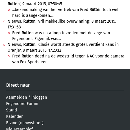
Rutte
n', 9 maart 2015, 07:50:45
...bekendmaking van het vertrek van Fred
Rutte
n toch wel
hard is aangekomen....
Nieuws,
Rutte
n: 'vrij makkelijke overwinning', 8 maart 2015,
17:31:58
Fred
Rutte
n was na afloop tevreden met de zege van
Feyenoord. 'Eigenlijk was...
Nieuws,
Rutte
n: 'Clasie wordt steeds groter, verdient kans in
Oranje', 8 maart 2015, 17:23:12
Fred
Rutte
n deed na de wedstrijd tegen NAC voor de camera
van Fox Sports een...
Direct naar
Aanmelden
/
inloggen
Feyenoord Forum
Stand
Kalender
E-zine (nieuwsbrief)
Nieuwsarchief