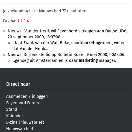
Je zoekopdracht in
Nieuws
had
77
resultaten.
Pagina:
1
2
3
4
Nieuws, 'Van der Herik wil Feyenoord verkopen aan Duitse UFA',
20 september 2000, 13:07:08
...laat Frank van der Wall Bake, sport
marketing
expert, weten
dat Van der Herik...
Nieuws, Duizendste lid op Bulletin Board, 9 mei 2000, 00:18:06
...genoeg uit Amsterdam en is daar
marketing
manager.
Direct naar
Aanmelden
/
inloggen
Feyenoord Forum
Stand
Kalender
E-zine (nieuwsbrief)
Nieuwsarchief