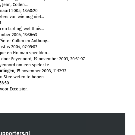
Jean, Collen,...
 maart 2005, 18:40:20
ers van wie nog niet...
1
 en Lurling) wel thuis...
mber 2004, 13:36:43
 Pieter Collen en Anthony...
stus 2004, 07:05:07
ue en Holman speelden...
door Feyenoord, 19 november 2003, 20:31:07
yenoord om een speler te...
rlingen
, 15 november 2003, 11:12:32
n Stee weten te hopen...
56:50
voor Excelsior.
upporters.nl