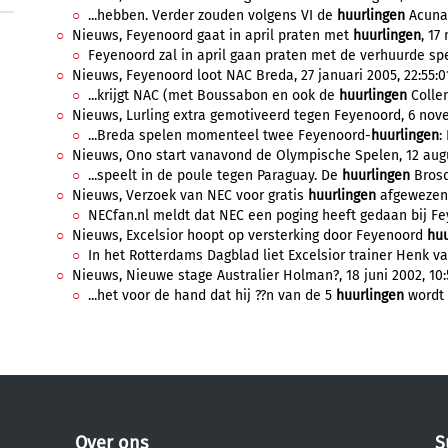
...hebben. Verder zouden volgens VI de
huurlingen
Acuna, 
Nieuws, Feyenoord gaat in april praten met
huurlingen
, 17
Feyenoord zal in april gaan praten met de verhuurde spel
Nieuws, Feyenoord loot NAC Breda, 27 januari 2005, 22:55:0
...krijgt NAC (met Boussabon en ook de
huurlingen
Collen
Nieuws, Lurling extra gemotiveerd tegen Feyenoord, 6 nove
...Breda spelen momenteel twee Feyenoord-
huurlingen
:
Nieuws, Ono start vanavond de Olympische Spelen, 12 augu
...speelt in de poule tegen Paraguay. De
huurlingen
Brosq
Nieuws, Verzoek van NEC voor gratis
huurlingen
afgewezen 
NECfan.nl meldt dat NEC een poging heeft gedaan bij Fe
Nieuws, Excelsior hoopt op versterking door Feyenoord
huu
In het Rotterdams Dagblad liet Excelsior trainer Henk va
Nieuws, Nieuwe stage Australier Holman?, 18 juni 2002, 10:
...het voor de hand dat hij ??n van de 5
huurlingen
wordt 
Over ons
S