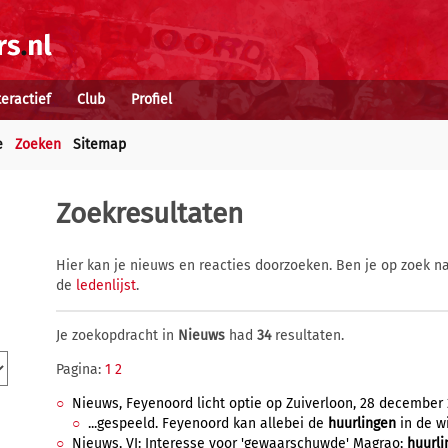
teractief
Club
Profiel
e
Zoeken
Sitemap
Zoekresultaten
Hier kan je nieuws en reacties doorzoeken. Ben je op zoek na
de
ledenlijst
.
Je zoekopdracht in
Nieuws
had
34
resultaten.
Pagina:
1
2
Nieuws, Feyenoord licht optie op Zuiverloon, 28 december 
...gespeeld. Feyenoord kan allebei de
huurlingen
in de wi
Nieuws, VI: Interesse voor 'gewaarschuwde' Magrao;
huurli