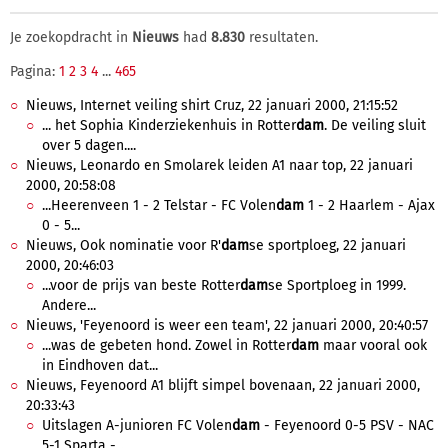
Je zoekopdracht in
Nieuws
had
8.830
resultaten.
Pagina:
1
2
3
4
...
465
Nieuws, Internet veiling shirt Cruz, 22 januari 2000, 21:15:52
... het Sophia Kinderziekenhuis in Rotter
dam
. De veiling sluit
over 5 dagen....
Nieuws, Leonardo en Smolarek leiden A1 naar top, 22 januari
2000, 20:58:08
...Heerenveen 1 - 2 Telstar - FC Volen
dam
1 - 2 Haarlem - Ajax
0 - 5...
Nieuws, Ook nominatie voor R'
dam
se sportploeg, 22 januari
2000, 20:46:03
...voor de prijs van beste Rotter
dam
se Sportploeg in 1999.
Andere...
Nieuws, 'Feyenoord is weer een team', 22 januari 2000, 20:40:57
...was de gebeten hond. Zowel in Rotter
dam
maar vooral ook
in Eindhoven dat...
Nieuws, Feyenoord A1 blijft simpel bovenaan, 22 januari 2000,
20:33:43
Uitslagen A-junioren FC Volen
dam
- Feyenoord 0-5 PSV - NAC
5-1 Sparta -...