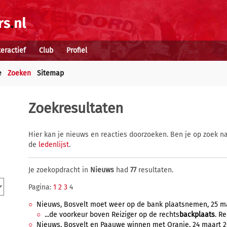
teractief
Club
Profiel
e
Zoeken
Sitemap
Zoekresultaten
Hier kan je nieuws en reacties doorzoeken. Ben je op zoek na
de
ledenlijst
.
Je zoekopdracht in
Nieuws
had
77
resultaten.
Pagina:
1
2
3
4
Nieuws, Bosvelt moet weer op de bank plaatsnemen, 25 maa
...de voorkeur boven Reiziger op de rechts
backplaats
. R
Nieuws, Bosvelt en Paauwe winnen met Oranje, 24 maart 20