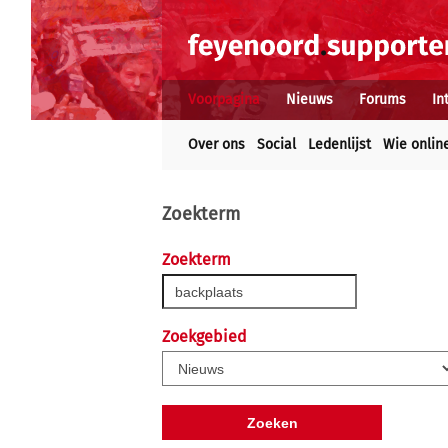
Voorpagina
Nieuws
Forums
In
Over ons
Social
Ledenlijst
Wie onlin
Zoekterm
Zoekterm
Zoekgebied