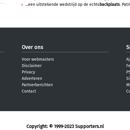
...een uitstekende wedstrijd op de echts
backplaats
. Pat
Over ons
S
Voor webmasters
Aj
Disclaimer
F
Privacy
PS
Adverteren
S
Partnerberichten
M
Contact
C
Copyright: © 1999-2023
Supporters.nl