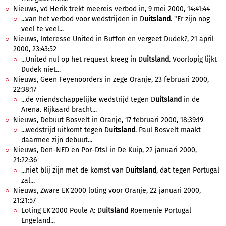
Nieuws, vd Herik trekt meereis verbod in, 9 mei 2000, 14:41:44
...van het verbod voor wedstrijden in D
uitsland
. "Er zijn nog
veel te veel...
Nieuws, Interesse United in Buffon en vergeet Dudek?, 21 april
2000, 23:43:52
...United nul op het request kreeg in D
uitsland
. Voorlopig lijkt
Dudek niet...
Nieuws, Geen Feyenoorders in zege Oranje, 23 februari 2000,
22:38:17
...de vriendschappelijke wedstrijd tegen D
uitsland
in de
Arena. Rijkaard bracht...
Nieuws, Debuut Bosvelt in Oranje, 17 februari 2000, 18:39:19
...wedstrijd uitkomt tegen D
uitsland
. Paul Bosvelt maakt
daarmee zijn debuut...
Nieuws, Den-NED en Por-Dtsl in De Kuip, 22 januari 2000,
21:22:36
...niet blij zijn met de komst van D
uitsland
, dat tegen Portugal
zal...
Nieuws, Zware EK'2000 loting voor Oranje, 22 januari 2000,
21:21:57
Loting EK'2000 Poule A: D
uitsland
Roemenie Portugal
Engeland...