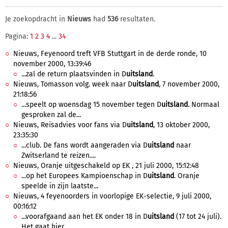
Je zoekopdracht in
Nieuws
had
536
resultaten.
Pagina:
1
2
3
4
...
34
Nieuws, Feyenoord treft VFB Stuttgart in de derde ronde, 10
november 2000, 13:39:46
...zal de return plaatsvinden in D
uitsland
.
Nieuws, Tomasson volg. week naar D
uitsland
, 7 november 2000,
21:18:56
...speelt op woensdag 15 november tegen D
uitsland
. Normaal
gesproken zal de...
Nieuws, Reisadvies voor fans via D
uitsland
, 13 oktober 2000,
23:35:30
...club. De fans wordt aangeraden via D
uitsland
naar
Zwitserland te reizen....
Nieuws, Oranje uitgeschakeld op EK , 21 juli 2000, 15:12:48
...op het Europees Kampioenschap in D
uitsland
. Oranje
speelde in zijn laatste...
Nieuws, 4 feyenoorders in voorlopige EK-selectie, 9 juli 2000,
00:16:12
...voorafgaand aan het EK onder 18 in D
uitsland
(17 tot 24 juli).
Het gaat hier...