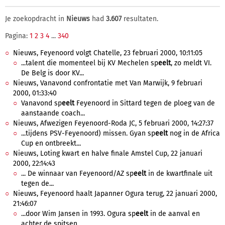
Je zoekopdracht in
Nieuws
had
3.607
resultaten.
Pagina:
1
2
3
4
...
340
Nieuws, Feyenoord volgt Chatelle, 23 februari 2000, 10:11:05
...talent die momenteel bij KV Mechelen sp
eelt
, zo meldt VI.
De Belg is door KV...
Nieuws, Vanavond confrontatie met Van Marwijk, 9 februari
2000, 01:33:40
Vanavond sp
eelt
Feyenoord in Sittard tegen de ploeg van de
aanstaande coach...
Nieuws, Afwezigen Feyenoord-Roda JC, 5 februari 2000, 14:27:37
...tijdens PSV-Feyenoord) missen. Gyan sp
eelt
nog in de Africa
Cup en ontbreekt...
Nieuws, Loting kwart en halve finale Amstel Cup, 22 januari
2000, 22:14:43
... De winnaar van Feyenoord/AZ sp
eelt
in de kwartfinale uit
tegen de...
Nieuws, Feyenoord haalt Japanner Ogura terug, 22 januari 2000,
21:46:07
...door Wim Jansen in 1993. Ogura sp
eelt
in de aanval en
achter de spitsen....