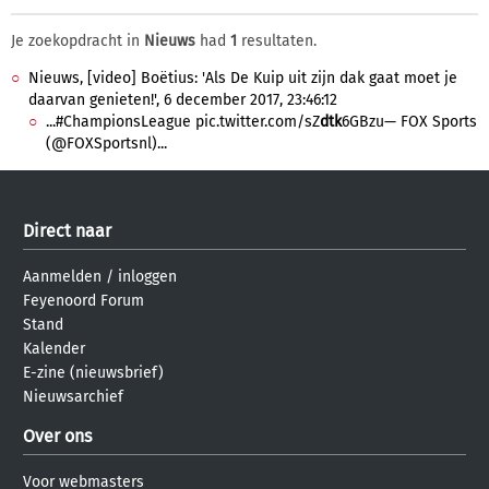
Je zoekopdracht in
Nieuws
had
1
resultaten.
Nieuws, [video] Boëtius: 'Als De Kuip uit zijn dak gaat moet je
daarvan genieten!', 6 december 2017, 23:46:12
...#ChampionsLeague pic.twitter.com/sZ
dtk
6GBzu— FOX Sports
(@FOXSportsnl)...
Direct naar
Aanmelden
/
inloggen
Feyenoord Forum
Stand
Kalender
E-zine (nieuwsbrief)
Nieuwsarchief
Over ons
Voor webmasters