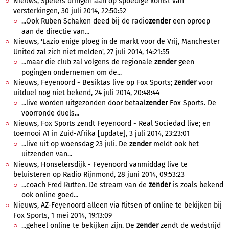
Nieuws, Spelers dringen aan op spoedige komst van
versterkingen, 30 juli 2014, 22:50:52
...Ook Ruben Schaken deed bij de radio
zender
een oproep
aan de directie van...
Nieuws, 'Lazio enige ploeg in de markt voor de Vrij, Manchester
United zal zich niet melden', 27 juli 2014, 14:21:55
...maar die club zal volgens de regionale
zender
geen
pogingen ondernemen om de...
Nieuws, Feyenoord - Besiktas live op Fox Sports;
zender
voor
uitduel nog niet bekend, 24 juli 2014, 20:48:44
...live worden uitgezonden door betaal
zender
Fox Sports. De
voorronde duels...
Nieuws, Fox Sports zendt Feyenoord - Real Sociedad live; en
toernooi A1 in Zuid-Afrika [update], 3 juli 2014, 23:23:01
...live uit op woensdag 23 juli. De
zender
meldt ook het
uitzenden van...
Nieuws, Honselersdijk - Feyenoord vanmiddag live te
beluisteren op Radio Rijnmond, 28 juni 2014, 09:53:23
...coach Fred Rutten. De stream van de
zender
is zoals bekend
ook online goed...
Nieuws, AZ-Feyenoord alleen via flitsen of online te bekijken bij
Fox Sports, 1 mei 2014, 19:13:09
...geheel online te bekijken zijn. De
zender
zendt de wedstrijd