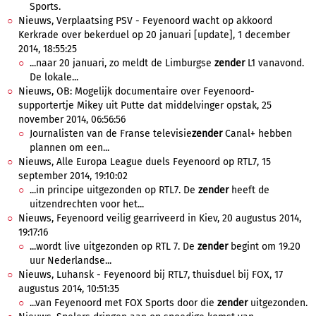
Sports.
Nieuws, Verplaatsing PSV - Feyenoord wacht op akkoord
Kerkrade over bekerduel op 20 januari [update], 1 december
2014, 18:55:25
...naar 20 januari, zo meldt de Limburgse
zender
L1 vanavond.
De lokale...
Nieuws, OB: Mogelijk documentaire over Feyenoord-
supportertje Mikey uit Putte dat middelvinger opstak, 25
november 2014, 06:56:56
Journalisten van de Franse televisie
zender
Canal+ hebben
plannen om een...
Nieuws, Alle Europa League duels Feyenoord op RTL7, 15
september 2014, 19:10:02
...in principe uitgezonden op RTL7. De
zender
heeft de
uitzendrechten voor het...
Nieuws, Feyenoord veilig gearriveerd in Kiev, 20 augustus 2014,
19:17:16
...wordt live uitgezonden op RTL 7. De
zender
begint om 19.20
uur Nederlandse...
Nieuws, Luhansk - Feyenoord bij RTL7, thuisduel bij FOX, 17
augustus 2014, 10:51:35
...van Feyenoord met FOX Sports door die
zender
uitgezonden.