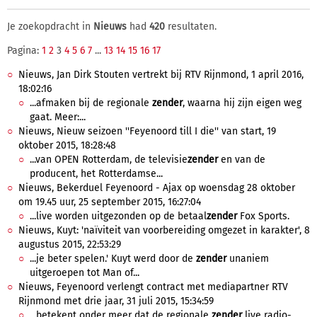
Je zoekopdracht in
Nieuws
had
420
resultaten.
Pagina:
1
2
3
4
5
6
7
...
13
14
15
16
17
Nieuws, Jan Dirk Stouten vertrekt bij RTV Rijnmond, 1 april 2016,
18:02:16
...afmaken bij de regionale
zender
, waarna hij zijn eigen weg
gaat. Meer:...
Nieuws, Nieuw seizoen ''Feyenoord till I die'' van start, 19
oktober 2015, 18:28:48
...van OPEN Rotterdam, de televisie
zender
en van de
producent, het Rotterdamse...
Nieuws, Bekerduel Feyenoord - Ajax op woensdag 28 oktober
om 19.45 uur, 25 september 2015, 16:27:04
...live worden uitgezonden op de betaal
zender
Fox Sports.
Nieuws, Kuyt: 'naïviteit van voorbereiding omgezet in karakter', 8
augustus 2015, 22:53:29
...je beter spelen.' Kuyt werd door de
zender
unaniem
uitgeroepen tot Man of...
Nieuws, Feyenoord verlengt contract met mediapartner RTV
Rijnmond met drie jaar, 31 juli 2015, 15:34:59
...betekent onder meer dat de regionale
zender
live radio-