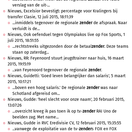
verslag van de uit-...
Nieuws, Excelsior bevestigt: percentage voor Kralingers bij
transfer Clasie, 12 juli 2015, 18:11:39
...inmiddels tegenover de regionale
zender
de afspraak. Naar
verluidt is de...
Nieuws, Ook oefenduel tegen Olympiakos live op Fox Sports, 1
juli 2015, 18:51:55
...rechtstreeks uitgezonden door de betaal
zender
. Deze teams
staan op zaterdag...
Nieuws, RR: Feyenoord stuurt jeugdtrainer naar huis, 16 maart
2015, 19:15:19
...van Feyenoord tegenover de regionale
zender
.
Nieuws, Guidetti: 'Goed leven belangrijker dan salaris', 5 maart
2015, 10:17:21
...boven een hoog salaris.' De regionale
zender
was naar
Schotland afgereisd om...
Nieuws, Gudde: 'heel slecht voor onze naam', 20 februari 2015,
13:07:26
...overzicht kreeg ik pas toen ik op tv-
zender
RAI Uno de
beelden zag. Met name...
Nieuws, Gudde in RVC Eredivisie CV, 12 februari 2015, 15:35:55
...vanwege de exploitatie van de tv-
zender
s FOX en FOX