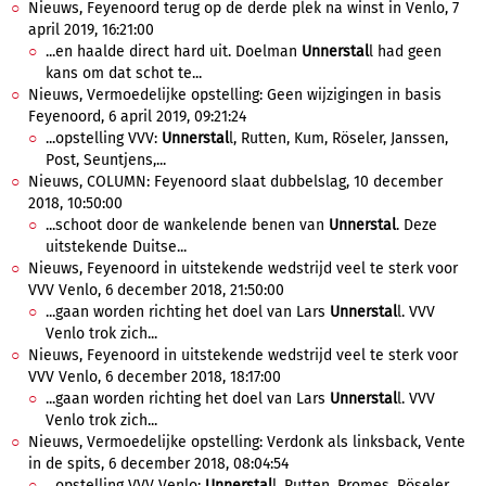
Nieuws, Feyenoord terug op de derde plek na winst in Venlo, 7
april 2019, 16:21:00
...en haalde direct hard uit. Doelman
Unnerstal
l had geen
kans om dat schot te...
Nieuws, Vermoedelijke opstelling: Geen wijzigingen in basis
Feyenoord, 6 april 2019, 09:21:24
...opstelling VVV:
Unnerstal
l, Rutten, Kum, Röseler, Janssen,
Post, Seuntjens,...
Nieuws, COLUMN: Feyenoord slaat dubbelslag, 10 december
2018, 10:50:00
...schoot door de wankelende benen van
Unnerstal
. Deze
uitstekende Duitse...
Nieuws, Feyenoord in uitstekende wedstrijd veel te sterk voor
VVV Venlo, 6 december 2018, 21:50:00
...gaan worden richting het doel van Lars
Unnerstal
l. VVV
Venlo trok zich...
Nieuws, Feyenoord in uitstekende wedstrijd veel te sterk voor
VVV Venlo, 6 december 2018, 18:17:00
...gaan worden richting het doel van Lars
Unnerstal
l. VVV
Venlo trok zich...
Nieuws, Vermoedelijke opstelling: Verdonk als linksback, Vente
in de spits, 6 december 2018, 08:04:54
...opstelling VVV Venlo:
Unnerstal
l, Rutten, Promes, Röseler,