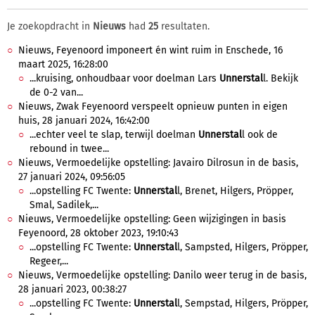
Je zoekopdracht in
Nieuws
had
25
resultaten.
Nieuws, Feyenoord imponeert én wint ruim in Enschede, 16
maart 2025, 16:28:00
...kruising, onhoudbaar voor doelman Lars
Unnerstal
l. Bekijk
de 0-2 van...
Nieuws, Zwak Feyenoord verspeelt opnieuw punten in eigen
huis, 28 januari 2024, 16:42:00
...echter veel te slap, terwijl doelman
Unnerstal
l ook de
rebound in twee...
Nieuws, Vermoedelijke opstelling: Javairo Dilrosun in de basis,
27 januari 2024, 09:56:05
...opstelling FC Twente:
Unnerstal
l, Brenet, Hilgers, Pröpper,
Smal, Sadilek,...
Nieuws, Vermoedelijke opstelling: Geen wijzigingen in basis
Feyenoord, 28 oktober 2023, 19:10:43
...opstelling FC Twente:
Unnerstal
l, Sampsted, Hilgers, Pröpper,
Regeer,...
Nieuws, Vermoedelijke opstelling: Danilo weer terug in de basis,
28 januari 2023, 00:38:27
...opstelling FC Twente:
Unnerstal
l, Sempstad, Hilgers, Pröpper,