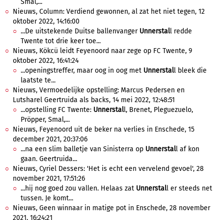
Smal,...
Nieuws, Column: Verdiend gewonnen, al zat het niet tegen, 12
oktober 2022, 14:16:00
...De uitstekende Duitse ballenvanger
Unnerstal
l redde
Twente tot drie keer toe...
Nieuws, Kökcü leidt Feyenoord naar zege op FC Twente, 9
oktober 2022, 16:41:24
...openingstreffer, maar oog in oog met
Unnerstal
l bleek die
laatste te...
Nieuws, Vermoedelijke opstelling: Marcus Pedersen en
Lutsharel Geertruida als backs, 14 mei 2022, 12:48:51
...opstelling FC Twente:
Unnerstal
l, Brenet, Pleguezuelo,
Pröpper, Smal,...
Nieuws, Feyenoord uit de beker na verlies in Enschede, 15
december 2021, 20:37:06
...na een slim balletje van Sinisterra op
Unnerstal
l af kon
gaan. Geertruida...
Nieuws, Cyriel Dessers: 'Het is echt een vervelend gevoel', 28
november 2021, 17:51:26
...hij nog goed zou vallen. Helaas zat
Unnerstal
l er steeds net
tussen. Je komt...
Nieuws, Geen winnaar in matige pot in Enschede, 28 november
2021, 16:24:21