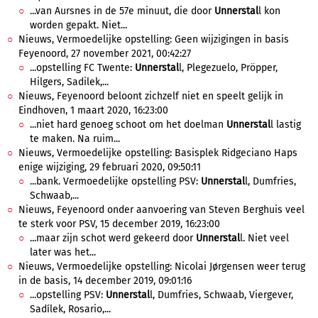
...van Aursnes in de 57e minuut, die door
Unnerstal
l kon
worden gepakt. Niet...
Nieuws, Vermoedelijke opstelling: Geen wijzigingen in basis
Feyenoord, 27 november 2021, 00:42:27
...opstelling FC Twente:
Unnerstal
l, Plegezuelo, Pröpper,
Hilgers, Sadilek,...
Nieuws, Feyenoord beloont zichzelf niet en speelt gelijk in
Eindhoven, 1 maart 2020, 16:23:00
...niet hard genoeg schoot om het doelman
Unnerstal
l lastig
te maken. Na ruim...
Nieuws, Vermoedelijke opstelling: Basisplek Ridgeciano Haps
enige wijziging, 29 februari 2020, 09:50:11
...bank. Vermoedelijke opstelling PSV:
Unnerstal
l, Dumfries,
Schwaab,...
Nieuws, Feyenoord onder aanvoering van Steven Berghuis veel
te sterk voor PSV, 15 december 2019, 16:23:00
...maar zijn schot werd gekeerd door
Unnerstal
l. Niet veel
later was het...
Nieuws, Vermoedelijke opstelling: Nicolai Jørgensen weer terug
in de basis, 14 december 2019, 09:01:16
...opstelling PSV:
Unnerstal
l, Dumfries, Schwaab, Viergever,
Sadílek, Rosario,...