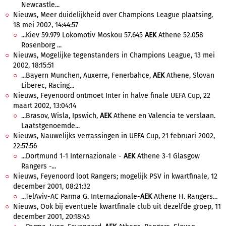
Newcastle...
Nieuws, Meer duidelijkheid over Champions League plaatsing,
18 mei 2002, 14:44:57
...Kiev 59.979 Lokomotiv Moskou 57.645
AEK
Athene 52.058
Rosenborg ...
Nieuws, Mogelijke tegenstanders in Champions League, 13 mei
2002, 18:15:51
...Bayern Munchen, Auxerre, Fenerbahce,
AEK
Athene, Slovan
Liberec, Racing...
Nieuws, Feyenoord ontmoet Inter in halve finale UEFA Cup, 22
maart 2002, 13:04:14
...Brasov, Wisla, Ipswich,
AEK
Athene en Valencia te verslaan.
Laatstgenoemde...
Nieuws, Nauwelijks verrassingen in UEFA Cup, 21 februari 2002,
22:57:56
...Dortmund 1-1 Internazionale -
AEK
Athene 3-1 Glasgow
Rangers -...
Nieuws, Feyenoord loot Rangers; mogelijk PSV in kwartfinale, 12
december 2001, 08:21:32
...TelAviv-AC Parma G. Internazionale-
AEK
Athene H. Rangers...
Nieuws, Ook bij eventuele kwartfinale club uit dezelfde groep, 11
december 2001, 20:18:45