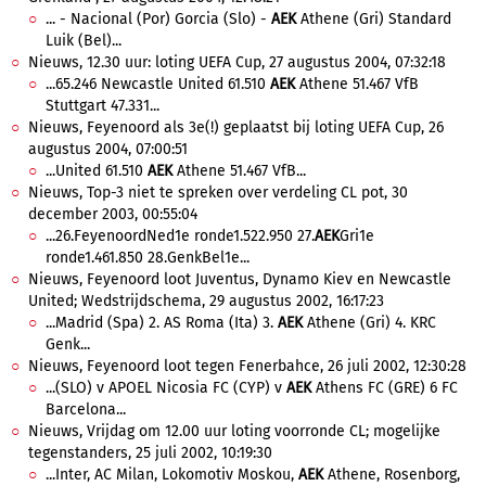
... - Nacional (Por) Gorcia (Slo) -
AEK
Athene (Gri) Standard
Luik (Bel)...
Nieuws, 12.30 uur: loting UEFA Cup, 27 augustus 2004, 07:32:18
...65.246 Newcastle United 61.510
AEK
Athene 51.467 VfB
Stuttgart 47.331...
Nieuws, Feyenoord als 3e(!) geplaatst bij loting UEFA Cup, 26
augustus 2004, 07:00:51
...United 61.510
AEK
Athene 51.467 VfB...
Nieuws, Top-3 niet te spreken over verdeling CL pot, 30
december 2003, 00:55:04
...26.FeyenoordNed1e ronde1.522.950 27.
AEK
Gri1e
ronde1.461.850 28.GenkBel1e...
Nieuws, Feyenoord loot Juventus, Dynamo Kiev en Newcastle
United; Wedstrijdschema, 29 augustus 2002, 16:17:23
...Madrid (Spa) 2. AS Roma (Ita) 3.
AEK
Athene (Gri) 4. KRC
Genk...
Nieuws, Feyenoord loot tegen Fenerbahce, 26 juli 2002, 12:30:28
...(SLO) v APOEL Nicosia FC (CYP) v
AEK
Athens FC (GRE) 6 FC
Barcelona...
Nieuws, Vrijdag om 12.00 uur loting voorronde CL; mogelijke
tegenstanders, 25 juli 2002, 10:19:30
...Inter, AC Milan, Lokomotiv Moskou,
AEK
Athene, Rosenborg,