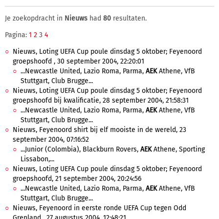
Je zoekopdracht in
Nieuws
had
80
resultaten.
Pagina:
1
2
3
4
Nieuws, Loting UEFA Cup poule dinsdag 5 oktober; Feyenoord
groepshoofd , 30 september 2004, 22:20:01
...Newcastle United, Lazio Roma, Parma,
AEK
Athene, VfB
Stuttgart, Club Brugge...
Nieuws, Loting UEFA Cup poule dinsdag 5 oktober; Feyenoord
groepshoofd bij kwalificatie, 28 september 2004, 21:58:31
...Newcastle United, Lazio Roma, Parma,
AEK
Athene, VfB
Stuttgart, Club Brugge...
Nieuws, Feyenoord shirt bij elf mooiste in de wereld, 23
september 2004, 07:16:52
...Junior (Colombia), Blackburn Rovers,
AEK
Athene, Sporting
Lissabon,...
Nieuws, Loting UEFA Cup poule dinsdag 5 oktober; Feyenoord
groepshoofd, 21 september 2004, 20:24:56
...Newcastle United, Lazio Roma, Parma,
AEK
Athene, VfB
Stuttgart, Club Brugge...
Nieuws, Feyenoord in eerste ronde UEFA Cup tegen Odd
Grenland , 27 augustus 2004, 12:48:21