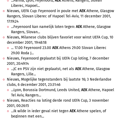
...Parma, Lyon, Feyenoord,
AEK
Athens, Rangers, Slovan
Liberec, Hapoel...
Nieuws, UEFA Cup: Feyenoord in poule met
AEK
Athene, Glasgow
Rangers, Slovan Liberec of Hapoel Tel-Aviv, 11 december 2001,
17:19:24
...Feyenoord kan namelijk loten tegen:
AEK
Athene, Glasgow
Rangers, Slovan...
Nieuws, Milanese clubs blijven favoriet voor winst UEFA Cup, 10
december 2001, 19:48:18
... 17.00 Feyenoord 23.00
AEK
Athens 29.00 Slovan Liberec
29.00 Roda J...
Nieuws, Feyenoord geplaatst bij UEFA Cup loting, 7 december
2001, 20:49:14
...JC en PSV zijn niet geplaatst, net als
AEK
Athene, Glasgow
Rangers, Lille...
Nieuws, Mogelijke tegenstanders bij laatste 16; 3 Nederlandse
clubs, 6 december 2001, 23:31:46
...Lyon, Borussia Dortmund, Leeds United,
AEK
Athene, Hapoel
Tel Aviv, Rangers...
Nieuws, Reacties na loting derde rond UEFA Cup, 3 november
2001, 00:26:15
...Ik wilde in ieder geval niet tegen
AEK
Athene spelen, of
beginnen met een...