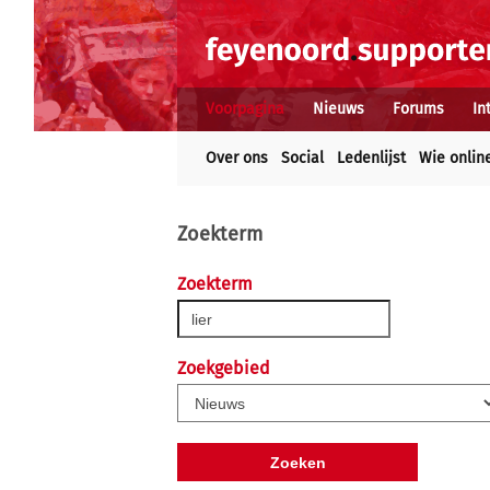
Voorpagina
Nieuws
Forums
In
Over ons
Social
Ledenlijst
Wie onlin
Zoekterm
Zoekterm
Zoekgebied