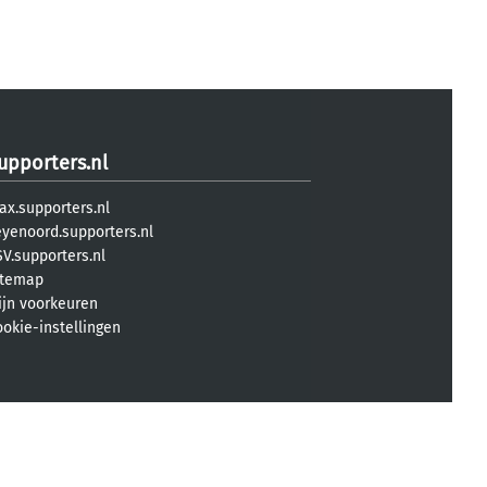
upporters.nl
ax.supporters.nl
eyenoord.supporters.nl
V.supporters.nl
itemap
ijn voorkeuren
ookie-instellingen