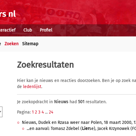
teractief
Club
Profiel
e
Zoeken
Sitemap
Zoekresultaten
Hier kan je nieuws en reacties doorzoeken. Ben je op zoek na
de
ledenlijst
.
Je zoekopdracht in
Nieuws
had
501
resultaten.
Pagina:
1
2
3
4
...
24
Nieuws, Dudek en Rzasa weer naar Polen, 18 maart 2000, 13
...en aanval: Tomasz Zdebel (
Lier
se), Jacek Krzynowek (FC 