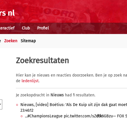
teractief
Club
Profiel
e
Zoeken
Sitemap
Zoekresultaten
Hier kan je nieuws en reacties doorzoeken. Ben je op zoek na
de
ledenlijst
.
Je zoekopdracht in
Nieuws
had
1
resultaten.
Nieuws, [video] Boëtius: 'Als De Kuip uit zijn dak gaat moe
23:46:12
...#ChampionsLeague pic.twitter.com/sZ
dtk
6GBzu— FOX Sp