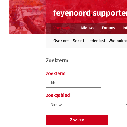
Voorpagina
Nieuws
Forums
In
Over ons
Social
Ledenlijst
Wie onlin
Zoekterm
Zoekterm
Zoekgebied