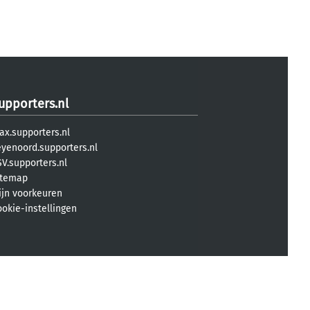
upporters.nl
ax.supporters.nl
eyenoord.supporters.nl
V.supporters.nl
itemap
ijn voorkeuren
ookie-instellingen