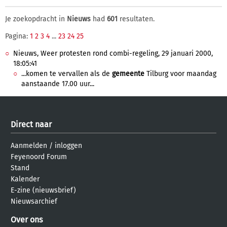
Je zoekopdracht in
Nieuws
had
601
resultaten.
Pagina:
1
2
3
4
...
23
24
25
Nieuws, Weer protesten rond combi-regeling, 29 januari 2000,
18:05:41
...komen te vervallen als de
gemeente
Tilburg voor maandag
aanstaande 17.00 uur...
Direct naar
Aanmelden
/
inloggen
Feyenoord Forum
Stand
Kalender
E-zine (nieuwsbrief)
Nieuwsarchief
Over ons