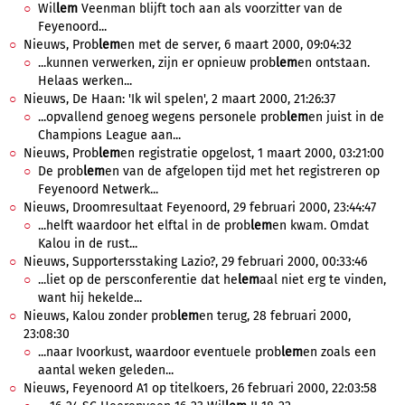
Wil
lem
Veenman blijft toch aan als voorzitter van de
Feyenoord...
Nieuws, Prob
lem
en met de server, 6 maart 2000, 09:04:32
...kunnen verwerken, zijn er opnieuw prob
lem
en ontstaan.
Helaas werken...
Nieuws, De Haan: 'Ik wil spelen', 2 maart 2000, 21:26:37
...opvallend genoeg wegens personele prob
lem
en juist in de
Champions League aan...
Nieuws, Prob
lem
en registratie opgelost, 1 maart 2000, 03:21:00
De prob
lem
en van de afgelopen tijd met het registreren op
Feyenoord Netwerk...
Nieuws, Droomresultaat Feyenoord, 29 februari 2000, 23:44:47
...helft waardoor het elftal in de prob
lem
en kwam. Omdat
Kalou in de rust...
Nieuws, Supportersstaking Lazio?, 29 februari 2000, 00:33:46
...liet op de persconferentie dat he
lem
aal niet erg te vinden,
want hij hekelde...
Nieuws, Kalou zonder prob
lem
en terug, 28 februari 2000,
23:08:30
...naar Ivoorkust, waardoor eventuele prob
lem
en zoals een
aantal weken geleden...
Nieuws, Feyenoord A1 op titelkoers, 26 februari 2000, 22:03:58