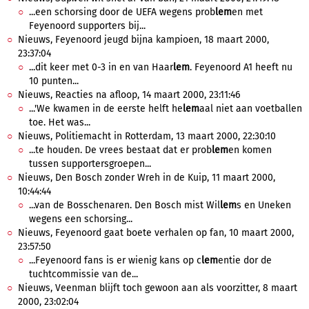
...een schorsing door de UEFA wegens prob
lem
en met
Feyenoord supporters bij...
Nieuws, Feyenoord jeugd bijna kampioen, 18 maart 2000,
23:37:04
...dit keer met 0-3 in en van Haar
lem
. Feyenoord A1 heeft nu
10 punten...
Nieuws, Reacties na afloop, 14 maart 2000, 23:11:46
...'We kwamen in de eerste helft he
lem
aal niet aan voetballen
toe. Het was...
Nieuws, Politiemacht in Rotterdam, 13 maart 2000, 22:30:10
...te houden. De vrees bestaat dat er prob
lem
en komen
tussen supportersgroepen...
Nieuws, Den Bosch zonder Wreh in de Kuip, 11 maart 2000,
10:44:44
...van de Bosschenaren. Den Bosch mist Wil
lem
s en Uneken
wegens een schorsing...
Nieuws, Feyenoord gaat boete verhalen op fan, 10 maart 2000,
23:57:50
...Feyenoord fans is er wienig kans op c
lem
entie dor de
tuchtcommissie van de...
Nieuws, Veenman blijft toch gewoon aan als voorzitter, 8 maart
2000, 23:02:04