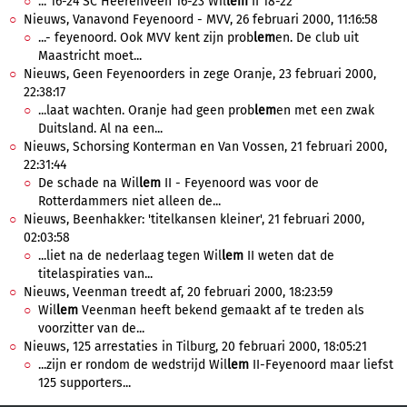
... 16-24 SC Heerenveen 16-23 Wil
lem
II 18-22
Nieuws, Vanavond Feyenoord - MVV, 26 februari 2000, 11:16:58
...- feyenoord. Ook MVV kent zijn prob
lem
en. De club uit
Maastricht moet...
Nieuws, Geen Feyenoorders in zege Oranje, 23 februari 2000,
22:38:17
...laat wachten. Oranje had geen prob
lem
en met een zwak
Duitsland. Al na een...
Nieuws, Schorsing Konterman en Van Vossen, 21 februari 2000,
22:31:44
De schade na Wil
lem
II - Feyenoord was voor de
Rotterdammers niet alleen de...
Nieuws, Beenhakker: 'titelkansen kleiner', 21 februari 2000,
02:03:58
...liet na de nederlaag tegen Wil
lem
II weten dat de
titelaspiraties van...
Nieuws, Veenman treedt af, 20 februari 2000, 18:23:59
Wil
lem
Veenman heeft bekend gemaakt af te treden als
voorzitter van de...
Nieuws, 125 arrestaties in Tilburg, 20 februari 2000, 18:05:21
...zijn er rondom de wedstrijd Wil
lem
II-Feyenoord maar liefst
125 supporters...