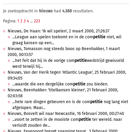
Je zoekopdracht in
Nieuws
had
4.388
resultaten.
Pagina:
1
2
3
4
...
223
Nieuws, De Haan: 'Ik wil spelen', 2 maart 2000, 21:26:37
...League aan spelen toekomt en in de com
petitie
niet, wil
graag kansen op een...
Nieuws, Tomasson nog steeds boos op Beenhakker, 1 maart
2000, 00:13:57
...het feit dat hij in de vorige com
petitie
wedstrijd gewisseld
werd terwijl hij...
Nieuws, Van der Herik tegen 'Atlantic League', 25 februari 2000,
09:34:05
...waarde die een dergelijke com
petitie
zou bieden.
Nieuws, Beenhakker: 'titelkansen kleiner', 21 februari 2000,
02:03:58
...hele rare dingen gebeuren en is de com
petitie
nog lang niet
afgelopen. Maar...
Nieuws, Bosvelt wil naar Newcastle, 16 februari 2000, 00:27:40
...voort te zetten in de mooiste com
petitie
ter wereld. naar
verluidt zouden de...
Nieuws, Feyenoord brengt spanning terug , 3 februari 2000,