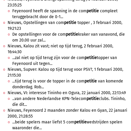
23:35:25
Feyenoord heeft de spanning in de com
petitie
compleet
teruggebracht door de 0-1...
Nieuws, Opstellingen van com
petitie
topper , 3 februari 2000,
19:21:23
De opstellingen voor de com
petitie
kraker van vanavond, die
om 20.00 uur zal...
Nieuws, Kalou zit vast; niet op tijd terug, 2 februari 2000,
16:44:30
...zal niet op tijd terug zijn voor de com
petitie
topper van
Feyenoord uit tegen...
Nieuws, Supver: Kalou op tijd terug voor PSV?, 1 februari 2000,
21:15:30
...tijd terug is voor de topper in de com
petitie
van komende
donderdag. Rob...
Nieuws, VI: interesse Tininho en Ogura, 22 januari 2000, 22:13:49
...van andere Nederlandse KPN-Telecom
petitie
clubs. Tininho,
die dit...
Nieuws, Feyenoord 2 maanden zonder Kalou en Gyan, 22 januari
2000, 21:28:55
...beide spelers maar liefst 5 com
petitie
wedstrijden spelen
waaronder die...