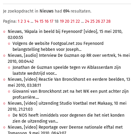
Je zoekopdracht in
Nieuws
had
694
resultaten.
Pagina:
1
2
3
4
...
14
15
16
17
18
19
20
21
22
...
24
25
26
27
28
Nieuws, 'Akpala in beeld bij Feyenoord' [video], 15 mei 2010,
02:00:55
Volgens de website Footgoal.net zou Feyenoord
belangstelling hebben voor Joseph...
Nieuws, [audio] Interview De Guzman op RR over vertrek, 14 mei
2010, 00:04:42
Jonathan de Guzman speelde tegen vv Alblasserdam zijn
laatste wedstrijd voor...
Nieuws, [video] Reactie Van Bronckhorst en eerdere beelden, 13
mei 2010, 03:38:11
Giovanni van Bronckhorst zet na het WK een punt achter zijn
profcarrière....
Nieuws, [video] uitzending Studio Voetbal met Makaay, 10 mei
2010, 21:21:03
De NOS heeft inmiddels voor degenen die het niet konden
zien de uitzending van...
Nieuws, [video] Reportage over Deense nationale elftal met
Tomasson, 9 mei 2010, 06:43:07