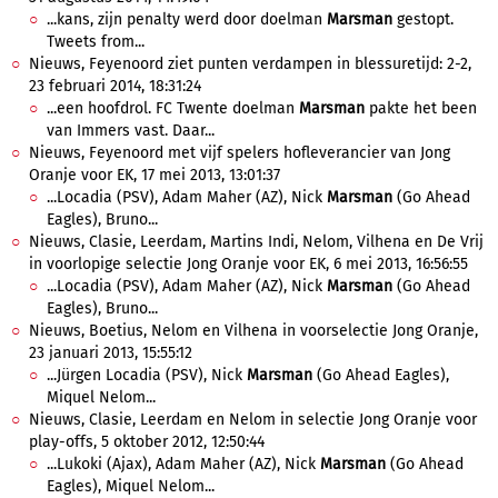
...kans, zijn penalty werd door doelman
Marsman
gestopt.
Tweets from...
Nieuws, Feyenoord ziet punten verdampen in blessuretijd: 2-2,
23 februari 2014, 18:31:24
...een hoofdrol. FC Twente doelman
Marsman
pakte het been
van Immers vast. Daar...
Nieuws, Feyenoord met vijf spelers hofleverancier van Jong
Oranje voor EK, 17 mei 2013, 13:01:37
...Locadia (PSV), Adam Maher (AZ), Nick
Marsman
(Go Ahead
Eagles), Bruno...
Nieuws, Clasie, Leerdam, Martins Indi, Nelom, Vilhena en De Vrij
in voorlopige selectie Jong Oranje voor EK, 6 mei 2013, 16:56:55
...Locadia (PSV), Adam Maher (AZ), Nick
Marsman
(Go Ahead
Eagles), Bruno...
Nieuws, Boetius, Nelom en Vilhena in voorselectie Jong Oranje,
23 januari 2013, 15:55:12
...Jürgen Locadia (PSV), Nick
Marsman
(Go Ahead Eagles),
Miquel Nelom...
Nieuws, Clasie, Leerdam en Nelom in selectie Jong Oranje voor
play-offs, 5 oktober 2012, 12:50:44
...Lukoki (Ajax), Adam Maher (AZ), Nick
Marsman
(Go Ahead
Eagles), Miquel Nelom...