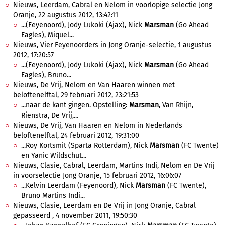
Nieuws, Leerdam, Cabral en Nelom in voorlopige selectie Jong
Oranje, 22 augustus 2012, 13:42:11
...(Feyenoord), Jody Lukoki (Ajax), Nick
Marsman
(Go Ahead
Eagles), Miquel...
Nieuws, Vier Feyenoorders in Jong Oranje-selectie, 1 augustus
2012, 17:20:57
...(Feyenoord), Jody Lukoki (Ajax), Nick
Marsman
(Go Ahead
Eagles), Bruno...
Nieuws, De Vrij, Nelom en Van Haaren winnen met
beloftenelftal, 29 februari 2012, 23:21:53
...naar de kant gingen. Opstelling:
Marsman
, Van Rhijn,
Rienstra, De Vrij,...
Nieuws, De Vrij, Van Haaren en Nelom in Nederlands
beloftenelftal, 24 februari 2012, 19:31:00
...Roy Kortsmit (Sparta Rotterdam), Nick
Marsman
(FC Twente)
en Yanic Wildschut...
Nieuws, Clasie, Cabral, Leerdam, Martins Indi, Nelom en De Vrij
in voorselectie Jong Oranje, 15 februari 2012, 16:06:07
...Kelvin Leerdam (Feyenoord), Nick
Marsman
(FC Twente),
Bruno Martins Indi...
Nieuws, Clasie, Leerdam en De Vrij in Jong Oranje, Cabral
gepasseerd , 4 november 2011, 19:50:30