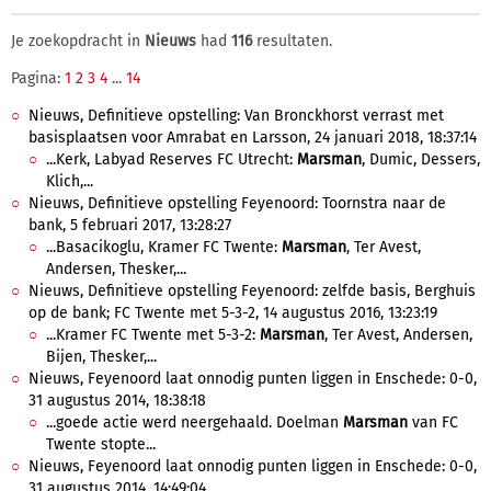
Je zoekopdracht in
Nieuws
had
116
resultaten.
Pagina:
1
2
3
4
...
14
Nieuws, Definitieve opstelling: Van Bronckhorst verrast met
basisplaatsen voor Amrabat en Larsson, 24 januari 2018, 18:37:14
...Kerk, Labyad Reserves FC Utrecht:
Marsman
, Dumic, Dessers,
Klich,...
Nieuws, Definitieve opstelling Feyenoord: Toornstra naar de
bank, 5 februari 2017, 13:28:27
...Basacikoglu, Kramer FC Twente:
Marsman
, Ter Avest,
Andersen, Thesker,...
Nieuws, Definitieve opstelling Feyenoord: zelfde basis, Berghuis
op de bank; FC Twente met 5-3-2, 14 augustus 2016, 13:23:19
...Kramer FC Twente met 5-3-2:
Marsman
, Ter Avest, Andersen,
Bijen, Thesker,...
Nieuws, Feyenoord laat onnodig punten liggen in Enschede: 0-0,
31 augustus 2014, 18:38:18
...goede actie werd neergehaald. Doelman
Marsman
van FC
Twente stopte...
Nieuws, Feyenoord laat onnodig punten liggen in Enschede: 0-0,
31 augustus 2014, 14:49:04