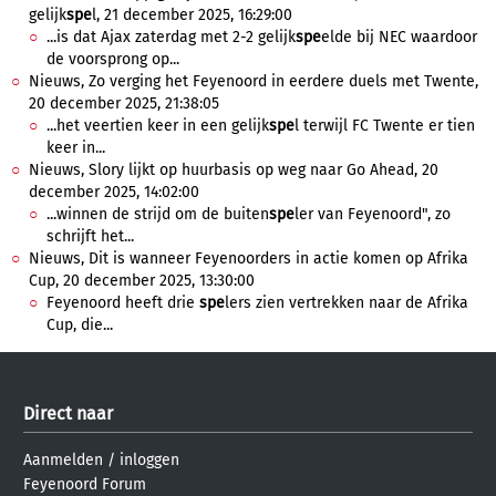
gelijk
spe
l, 21 december 2025, 16:29:00
...is dat Ajax zaterdag met 2-2 gelijk
spe
elde bij NEC waardoor
de voorsprong op...
Nieuws, Zo verging het Feyenoord in eerdere duels met Twente,
20 december 2025, 21:38:05
...het veertien keer in een gelijk
spe
l terwijl FC Twente er tien
keer in...
Nieuws, Slory lijkt op huurbasis op weg naar Go Ahead, 20
december 2025, 14:02:00
...winnen de strijd om de buiten
spe
ler van Feyenoord", zo
schrijft het...
Nieuws, Dit is wanneer Feyenoorders in actie komen op Afrika
Cup, 20 december 2025, 13:30:00
Feyenoord heeft drie
spe
lers zien vertrekken naar de Afrika
Cup, die...
Direct naar
Aanmelden
/
inloggen
Feyenoord Forum