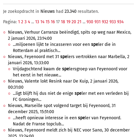
Je zoekopdracht in
Nieuws
had
23.340
resultaten.
Pagina:
1
2
3
4
...
13
14
15
16
17
18
19
20
21
...
930
931
932
933
934
Nieuws, Verhuur Carranza beëindigd, spits op weg naar Mexico,
2 januari 2026, 23:14:00
...miljoenen lijkt te incasseren voor een
spe
ler die in
Rotterdam al praktisch...
Nieuws, Feyenoord met 31
spe
lers vertrokken naar Marbella, 2
januari 2026, 13:33:00
Vrijdagochtend kwam de
spe
lersgroep van Feyenoord voor
het eerst in het nieuwe...
Nieuws, Valente lokt Resink naar De Kuip, 2 januari 2026,
00:31:00
...ligt blijft hij dus niet de enige
spe
ler met een verleden bij
FC Groningen...
Nieuws, Marseille spot volgend target bij Feyenoord, 31
december 2025, 15:51:00
...heeft opnieuw interesse in een
spe
ler van Feyenoord.
Nadat de Franse topclub...
Nieuws, Feyenoord meldt zich bij NEC voor Sano, 30 december
2025, 13:24:00