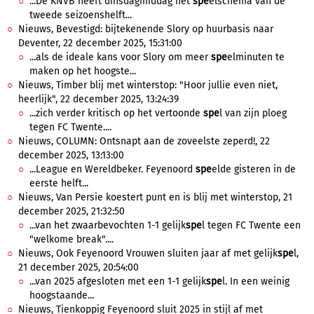
...De KNVB heeft dinsdagmiddag het
spe
elschema van de
tweede seizoenshelft...
Nieuws, Bevestigd: bijtekenende Slory op huurbasis naar
Deventer, 22 december 2025, 15:31:00
...als de ideale kans voor Slory om meer
spe
elminuten te
maken op het hoogste...
Nieuws, Timber blij met winterstop: "Hoor jullie even niet,
heerlijk", 22 december 2025, 13:24:39
...zich verder kritisch op het vertoonde
spe
l van zijn ploeg
tegen FC Twente....
Nieuws, COLUMN: Ontsnapt aan de zoveelste zeperd!, 22
december 2025, 13:13:00
...League en Wereldbeker. Feyenoord
spe
elde gisteren in de
eerste helft...
Nieuws, Van Persie koestert punt en is blij met winterstop, 21
december 2025, 21:32:50
...van het zwaarbevochten 1-1 gelijk
spe
l tegen FC Twente een
"welkome break"....
Nieuws, Ook Feyenoord Vrouwen sluiten jaar af met gelijk
spe
l,
21 december 2025, 20:54:00
...van 2025 afgesloten met een 1-1 gelijk
spe
l. In een weinig
hoogstaande...
Nieuws, Tienkoppig Feyenoord sluit 2025 in stijl af met