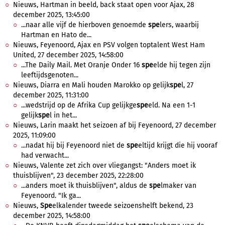
Nieuws, Hartman in beeld, back staat open voor Ajax, 28
december 2025, 13:45:00
...naar alle vijf de hierboven genoemde
spe
lers, waarbij
Hartman en Hato de...
Nieuws, Feyenoord, Ajax en PSV volgen toptalent West Ham
United, 27 december 2025, 14:58:00
...The Daily Mail. Met Oranje Onder 16
spe
elde hij tegen zijn
leeftijdsgenoten...
Nieuws, Diarra en Mali houden Marokko op gelijk
spe
l, 27
december 2025, 11:31:00
...wedstrijd op de Afrika Cup gelijkge
spe
eld. Na een 1-1
gelijk
spe
l in het...
Nieuws, Larin maakt het seizoen af bij Feyenoord, 27 december
2025, 11:09:00
...nadat hij bij Feyenoord niet de
spe
eltijd krijgt die hij vooraf
had verwacht...
Nieuws, Valente zet zich over vliegangst: "Anders moet ik
thuisblijven", 23 december 2025, 22:28:00
...anders moet ik thuisblijven", aldus de
spe
lmaker van
Feyenoord. "Ik ga...
Nieuws,
Spe
elkalender tweede seizoenshelft bekend, 23
december 2025, 14:58:00