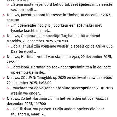
...Steijn miste Feyenoord behoorlijk veel
spe
lers in de eerste
seizoenshelft....
Nieuws, Juventus toont interesse in Timber, 30 december 2025,
13:16:00
...middenvelder nodig, bij voorkeur een
spe
lmaker met
fysieke kracht, die het...
Nieuws, Opnieuw geen
spe
eltijd Targhalline bij winnend
Marokko, 29 december 2025, 23:02:00
...op 4 januari zijn volgende wedstrijd
spe
elt op de Afrika Cup.
Daarbij wordt...
Nieuws, Hartman ziet af van stap naar Ajax, 29 december 2025,
21:55:00
...optelsom. Hartman op zoek naar
spe
elminuten in de jacht
op een plekje in de...
Nieuws, COLUMN: Terugblik op 2025 en de kwarteeuw daarvóór,
29 december 2025, 14:36:00
...wachten tot de volgende absolute succe
spe
riode 2016-2018
waarin we onder...
Nieuws, Zo liet Hartman zich in het verleden uit over Ajax, 28
december 2025, 14:17:00
...dat ik daar zou passen. Er zijn andere
spe
lers die daar
thuishoren, maar ik...