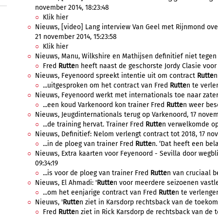
november 2014, 18:23:48
Klik hier
Nieuws, [video] Lang interview Van Geel met Rijnmond ov
21 november 2014, 15:23:58
Klik hier
Nieuws, Manu, Wilkshire en Mathijsen definitief niet tegen
Fred
Rutte
n heeft naast de geschorste Jordy Clasie voor 
Nieuws, Feyenoord spreekt intentie uit om contract
Rutte
n
...uitgesproken om het contract van Fred
Rutte
n te verle
Nieuws, Feyenoord werkt met internationals toe naar zater
...een koud Varkenoord kon trainer Fred
Rutte
n weer besc
Nieuws, Jeugdinternationals terug op Varkenoord, 17 novemb
...de training hervat. Trainer Fred
Rutte
n verwelkomde op
Nieuws, Definitief: Nelom verlengt contract tot 2018, 17 nov
...in de ploeg van trainer Fred
Rutte
n. ‘Dat heeft een belan
Nieuws, Extra kaarten voor Feyenoord - Sevilla door wegbl
09:34:19
...is voor de ploeg van trainer Fred
Rutte
n van cruciaal be
Nieuws, El Ahmadi: '
Rutte
n voor meerdere seizoenen vastle
...om het eenjarige contract van Fred
Rutte
n te verlengen
Nieuws, '
Rutte
n ziet in Karsdorp rechtsback van de toekoms
Fred
Rutte
n ziet in Rick Karsdorp de rechtsback van de 