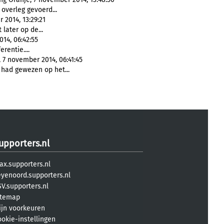
overleg gevoerd...
 2014, 13:29:21
 later op de...
014, 06:42:55
rentie....
 7 november 2014, 06:41:45
g had gewezen op het...
upporters.nl
ax.supporters.nl
eyenoord.supporters.nl
V.supporters.nl
itemap
ijn voorkeuren
ookie-instellingen