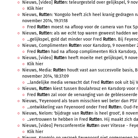
Nieuws, [video]
Rutte
n: teleurgesteld over gelijkspel, 9 no
Klik hier
Nieuws,
Rutte
n: 'Kongolo heeft zich heel kranig gedragen na
november 2014, 19:31:18
Fred
Rutte
n moest na afloop voor de camera van Fox Spor
Nieuws,
Rutte
n: als we echt top waren geweest hadden we 
...gelijkspel, gold dat minder voor Fred
Rutte
n. Bij Feyeno
Nieuws, Complimenten
Rutte
n voor Karsdorp, 9 november 20
Fred
Rutte
n had na afloop complimenten Rick Karsdorp, d
Nieuws, [video]
Rutte
n heeft moeite met gelijkspel, 9 nove
Klik hier
Nieuws, Media:
Rutte
n houdt vast aan succesvolle basis, 
november 2014, 18:37:09
...landelijke media verwacht dat Fred
Rutte
n ook uit bij 
Nieuws,
Rutte
n kiest tussen Boulahrouz en Karsdorp voor r
Fred
Rutte
n zal voor de vervanging van de geblesseerde 
Nieuws, 'Feyenoord als team misschien wel beter dan PSV e
...ontwikkeling van Feyenoord onder Fred
Rutte
n. Oud-Fe
Nieuws, Nelom: 'bijdrage van
Rutte
n is heel groot', 8 novem
...vertrouwen te hebben in Fred
Rutte
n. Hij maakt zich da
Nieuws, [video] Persconferentie
Rutte
n over Vitesse - Fey
Klik hier
Nieuws, Kongolo op verzoek Feyenoord niet opgeroepen Jon