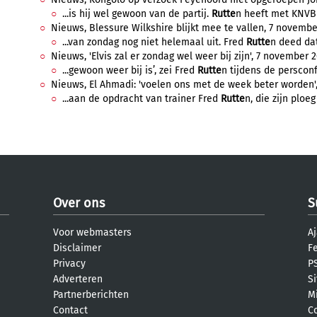
...is hij wel gewoon van de partij.
Rutte
n heeft met KNVB 
Nieuws, Blessure Wilkshire blijkt mee te vallen, 7 november
...van zondag nog niet helemaal uit. Fred
Rutte
n deed dat
Nieuws, 'Elvis zal er zondag wel weer bij zijn', 7 november 2
...gewoon weer bij is’, zei Fred
Rutte
n tijdens de persconfe
Nieuws, El Ahmadi: 'voelen ons met de week beter worden',
...aan de opdracht van trainer Fred
Rutte
n, die zijn ploe
Over ons
S
Voor webmasters
Aj
Disclaimer
F
Privacy
PS
Adverteren
S
Partnerberichten
M
Contact
C