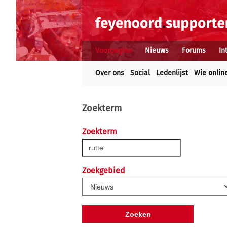
Voorpagina
Nieuws
Forums
In
Over ons
Social
Ledenlijst
Wie onlin
Zoekterm
Zoekterm
Zoekgebied