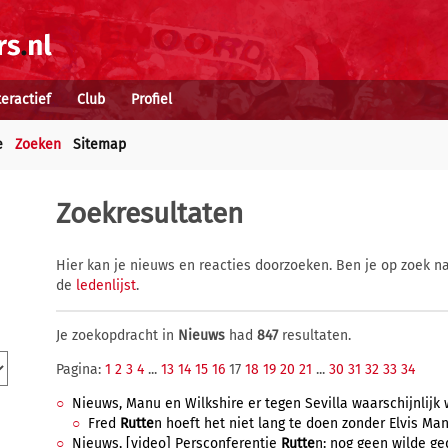
teractief
Club
Profiel
e
Zoeken
Sitemap
Zoekresultaten
Hier kan je nieuws en reacties doorzoeken. Ben je op zoek na
de
ledenlijst
.
Je zoekopdracht in
Nieuws
had
847
resultaten.
Pagina:
1
2
3
4
...
13
14
15
16
17
18
19
20
21
...
30
31
32
33
34
Nieuws, Manu en Wilkshire er tegen Sevilla waarschijnlijk 
Fred
Rutte
n hoeft het niet lang te doen zonder Elvis Man
Nieuws, [video] Persconferentie
Rutte
n: nog geen wilde ge