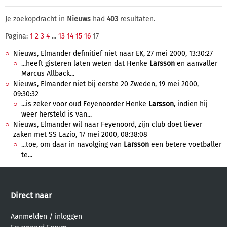
Je zoekopdracht in
Nieuws
had
403
resultaten.
Pagina:
1
2
3
4
...
13
14
15
16
17
Nieuws, Elmander definitief niet naar EK, 27 mei 2000, 13:30:27
...heeft gisteren laten weten dat Henke
Larsson
en aanvaller
Marcus Allback...
Nieuws, Elmander niet bij eerste 20 Zweden, 19 mei 2000,
09:30:32
...is zeker voor oud Feyenoorder Henke
Larsson
, indien hij
weer hersteld is van...
Nieuws, Elmander wil naar Feyenoord, zijn club doet liever
zaken met SS Lazio, 17 mei 2000, 08:38:08
...toe, om daar in navolging van
Larsson
een betere voetballer
te...
Direct naar
Aanmelden
/
inloggen