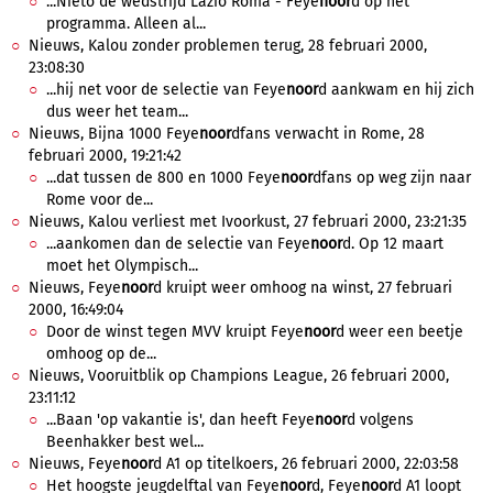
...Nieto de wedstrijd Lazio Roma - Feye
noor
d op het
programma. Alleen al...
Nieuws, Kalou zonder problemen terug, 28 februari 2000,
23:08:30
...hij net voor de selectie van Feye
noor
d aankwam en hij zich
dus weer het team...
Nieuws, Bijna 1000 Feye
noor
dfans verwacht in Rome, 28
februari 2000, 19:21:42
...dat tussen de 800 en 1000 Feye
noor
dfans op weg zijn naar
Rome voor de...
Nieuws, Kalou verliest met Ivoorkust, 27 februari 2000, 23:21:35
...aankomen dan de selectie van Feye
noor
d. Op 12 maart
moet het Olympisch...
Nieuws, Feye
noor
d kruipt weer omhoog na winst, 27 februari
2000, 16:49:04
Door de winst tegen MVV kruipt Feye
noor
d weer een beetje
omhoog op de...
Nieuws, Vooruitblik op Champions League, 26 februari 2000,
23:11:12
...Baan 'op vakantie is', dan heeft Feye
noor
d volgens
Beenhakker best wel...
Nieuws, Feye
noor
d A1 op titelkoers, 26 februari 2000, 22:03:58
Het hoogste jeugdelftal van Feye
noor
d, Feye
noor
d A1 loopt