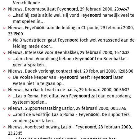
Verschillende...
Nieuws, Droomresultaat Feye
noor
d, 29 februari 2000, 23:44:47
...had hij zoals altijd wel. Hij vond Feye
noor
d namelijk veel te
mat spelen in...
Nieuws, Feye
noor
d aan de leiding in CL poule, 29 februari 2000,
23:15:00
Na 3 wedstrijden gaat Feye
noor
d toch wel verrassend aan de
leiding, mede door...
Nieuws, Interesse voor Beenhakker, 29 februari 2000, 16:40:32
...directeur. Vooralsnog hebben Feye
noor
d en Beenhakker
geen afspraken...
Nieuws, Dudek verlengt contract niet, 29 februari 2000, 12:06:00
De Poolse keeper van Feye
noor
d heeft Feye
noor
d laten
weten niet in te gaan op...
Nieuws, Van Gastel wel in de basis, 29 februari 2000, 00:36:07
...Lazio Roma. Het elftal van Feye
noor
d zal dan een zodanig
systeem spelen...
Nieuws, Supportersstaking Lazio?, 29 februari 2000, 00:33:46
...rond de wedstrijd Lazio Roma - Feye
noor
d. De supporters
zouden gaan staken...
Nieuws, Voorbeschouwing Lazio - Feye
noor
d, 28 februari 2000,
23:23:15