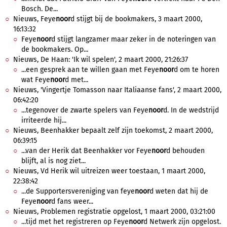
Bosch. De...
Nieuws, Feye
noor
d stijgt bij de bookmakers, 3 maart 2000,
16:13:32
Feye
noor
d stijgt langzamer maar zeker in de noteringen van
de bookmakers. Op...
Nieuws, De Haan: 'Ik wil spelen', 2 maart 2000, 21:26:37
...een gesprek aan te willen gaan met Feye
noor
d om te horen
wat Feye
noor
d met...
Nieuws, 'Vingertje Tomasson naar Italiaanse fans', 2 maart 2000,
06:42:20
...tegenover de zwarte spelers van Feye
noor
d. In de wedstrijd
irriteerde hij...
Nieuws, Beenhakker bepaalt zelf zijn toekomst, 2 maart 2000,
06:39:15
...van der Herik dat Beenhakker vor Feye
noor
d behouden
blijft, al is nog ziet...
Nieuws, Vd Herik wil uitreizen weer toestaan, 1 maart 2000,
22:38:42
...de Supportersvereniging van feye
noor
d weten dat hij de
Feye
noor
d fans weer...
Nieuws, Problemen registratie opgelost, 1 maart 2000, 03:21:00
...tijd met het registreren op Feye
noor
d Netwerk zijn opgelost.