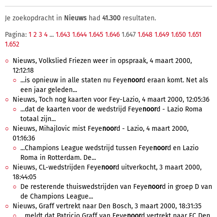
Je zoekopdracht in
Nieuws
had
41.300
resultaten.
Pagina:
1
2
3
4
...
1.643
1.644
1.645
1.646
1.647
1.648
1.649
1.650
1.651
1.652
Nieuws, Volkslied Friezen weer in opspraak, 4 maart 2000,
12:12:18
...is opnieuw in alle staten nu Feye
noor
d eraan komt. Net als
een jaar geleden...
Nieuws, Toch nog kaarten voor Fey-Lazio, 4 maart 2000, 12:05:36
...dat de kaarten voor de wedstrijd Feye
noor
d - Lazio Roma
totaal zijn...
Nieuws, Mihajlovic mist Feye
noor
d - Lazio, 4 maart 2000,
01:16:36
...Champions League wedstrijd tussen Feye
noor
d en Lazio
Roma in Rotterdam. De...
Nieuws, CL-wedstrijden Feye
noor
d uitverkocht, 3 maart 2000,
18:44:05
De resterende thuiswedstrijden van Feye
noor
d in groep D van
de Champions League...
Nieuws, Graff vertrekt naar Den Bosch, 3 maart 2000, 18:31:35
...meldt dat Patricio Graff van Feye
noor
d vertrekt naar FC Den