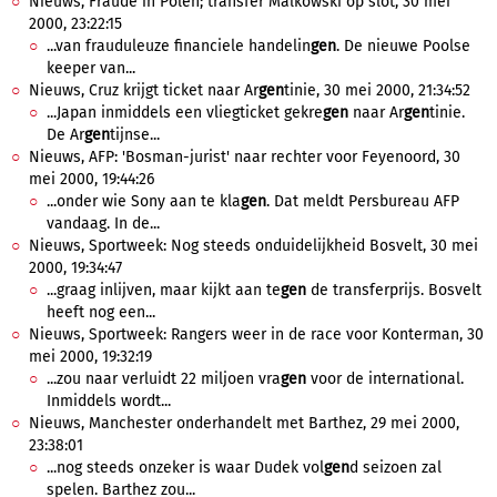
Nieuws, Fraude in Polen; transfer Malkowski op slot, 30 mei
2000, 23:22:15
...van frauduleuze financiele handelin
gen
. De nieuwe Poolse
keeper van...
Nieuws, Cruz krijgt ticket naar Ar
gen
tinie, 30 mei 2000, 21:34:52
...Japan inmiddels een vliegticket gekre
gen
naar Ar
gen
tinie.
De Ar
gen
tijnse...
Nieuws, AFP: 'Bosman-jurist' naar rechter voor Feyenoord, 30
mei 2000, 19:44:26
...onder wie Sony aan te kla
gen
. Dat meldt Persbureau AFP
vandaag. In de...
Nieuws, Sportweek: Nog steeds onduidelijkheid Bosvelt, 30 mei
2000, 19:34:47
...graag inlijven, maar kijkt aan te
gen
de transferprijs. Bosvelt
heeft nog een...
Nieuws, Sportweek: Rangers weer in de race voor Konterman, 30
mei 2000, 19:32:19
...zou naar verluidt 22 miljoen vra
gen
voor de international.
Inmiddels wordt...
Nieuws, Manchester onderhandelt met Barthez, 29 mei 2000,
23:38:01
...nog steeds onzeker is waar Dudek vol
gen
d seizoen zal
spelen. Barthez zou...