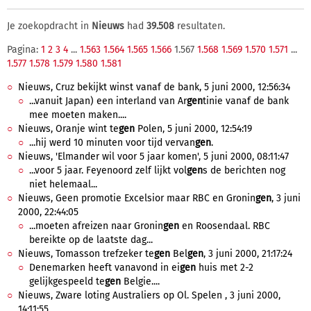
Je zoekopdracht in
Nieuws
had
39.508
resultaten.
Pagina:
1
2
3
4
...
1.563
1.564
1.565
1.566
1.567
1.568
1.569
1.570
1.571
...
1.577
1.578
1.579
1.580
1.581
Nieuws, Cruz bekijkt winst vanaf de bank, 5 juni 2000, 12:56:34
...vanuit Japan) een interland van Ar
gen
tinie vanaf de bank
mee moeten maken....
Nieuws, Oranje wint te
gen
Polen, 5 juni 2000, 12:54:19
...hij werd 10 minuten voor tijd vervan
gen
.
Nieuws, 'Elmander wil voor 5 jaar komen', 5 juni 2000, 08:11:47
...voor 5 jaar. Feyenoord zelf lijkt vol
gen
s de berichten nog
niet helemaal...
Nieuws, Geen promotie Excelsior maar RBC en Gronin
gen
, 3 juni
2000, 22:44:05
...moeten afreizen naar Gronin
gen
en Roosendaal. RBC
bereikte op de laatste dag...
Nieuws, Tomasson trefzeker te
gen
Bel
gen
, 3 juni 2000, 21:17:24
Denemarken heeft vanavond in ei
gen
huis met 2-2
gelijkgespeeld te
gen
Belgie....
Nieuws, Zware loting Australiers op Ol. Spelen , 3 juni 2000,
14:11:55