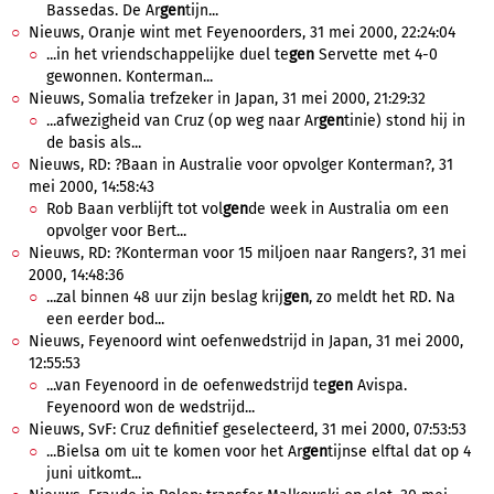
Bassedas. De Ar
gen
tijn...
Nieuws, Oranje wint met Feyenoorders, 31 mei 2000, 22:24:04
...in het vriendschappelijke duel te
gen
Servette met 4-0
gewonnen. Konterman...
Nieuws, Somalia trefzeker in Japan, 31 mei 2000, 21:29:32
...afwezigheid van Cruz (op weg naar Ar
gen
tinie) stond hij in
de basis als...
Nieuws, RD: ?Baan in Australie voor opvolger Konterman?, 31
mei 2000, 14:58:43
Rob Baan verblijft tot vol
gen
de week in Australia om een
opvolger voor Bert...
Nieuws, RD: ?Konterman voor 15 miljoen naar Rangers?, 31 mei
2000, 14:48:36
...zal binnen 48 uur zijn beslag krij
gen
, zo meldt het RD. Na
een eerder bod...
Nieuws, Feyenoord wint oefenwedstrijd in Japan, 31 mei 2000,
12:55:53
...van Feyenoord in de oefenwedstrijd te
gen
Avispa.
Feyenoord won de wedstrijd...
Nieuws, SvF: Cruz definitief geselecteerd, 31 mei 2000, 07:53:53
...Bielsa om uit te komen voor het Ar
gen
tijnse elftal dat op 4
juni uitkomt...