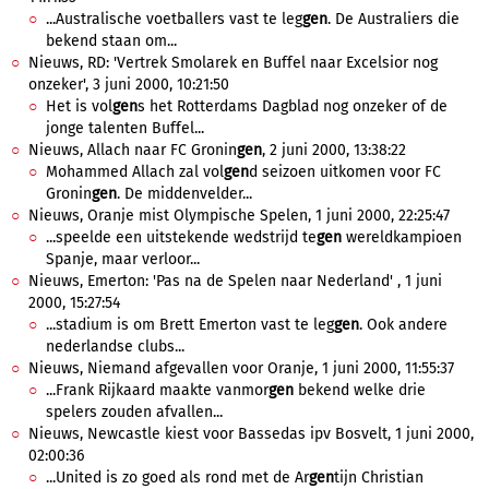
...Australische voetballers vast te leg
gen
. De Australiers die
bekend staan om...
Nieuws, RD: 'Vertrek Smolarek en Buffel naar Excelsior nog
onzeker', 3 juni 2000, 10:21:50
Het is vol
gen
s het Rotterdams Dagblad nog onzeker of de
jonge talenten Buffel...
Nieuws, Allach naar FC Gronin
gen
, 2 juni 2000, 13:38:22
Mohammed Allach zal vol
gen
d seizoen uitkomen voor FC
Gronin
gen
. De middenvelder...
Nieuws, Oranje mist Olympische Spelen, 1 juni 2000, 22:25:47
...speelde een uitstekende wedstrijd te
gen
wereldkampioen
Spanje, maar verloor...
Nieuws, Emerton: 'Pas na de Spelen naar Nederland' , 1 juni
2000, 15:27:54
...stadium is om Brett Emerton vast te leg
gen
. Ook andere
nederlandse clubs...
Nieuws, Niemand afgevallen voor Oranje, 1 juni 2000, 11:55:37
...Frank Rijkaard maakte vanmor
gen
bekend welke drie
spelers zouden afvallen...
Nieuws, Newcastle kiest voor Bassedas ipv Bosvelt, 1 juni 2000,
02:00:36
...United is zo goed als rond met de Ar
gen
tijn Christian