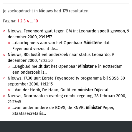
Je zoekopdracht in
Nieuws
had
179
resultaten.
Pagina:
1
2
3
4
...
10
Nieuws, Feyenoord gaat tegen OM in; Leonardo speelt gewoon, 9
december 2000, 23:11:57
...daarbij niets aan van het Openbaar
Minister
ie dat
Feyenoord verzocht de...
Nieuws, RD: Justitieel onderzoek naar status Leonardo, 9
december 2000, 17:23:50
...Dagblad meldt dat het Openbaar
Minister
ie in Rotterdam
een onderzoek is...
Nieuws, 17.30 uur: Eerste Feyenoord tv programma bij SBS6, 30
september 2000, 11:12:15
...Van der Herik, De Haan, Gullit en
minister
Dijkstal.
Nieuws, Doorbraak in overleg combi-regeling, 28 februari 2000,
21:27:45
...van onder andere de BOVS, de KNVB,
minister
Peper,
Staatssecretaris...