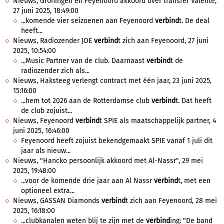
Nieuws, Groningen en Feyenoord akkoord over transfer Valente,
27 juni 2025, 18:49:00
...komende vier seizoenen aan Feyenoord
verbind
t. De deal
heeft...
Nieuws, Radiozender JOE
verbind
t zich aan Feyenoord, 27 juni
2025, 10:54:00
...Music Partner van de club. Daarnaast
verbind
t de
radiozender zich als...
Nieuws, Haksteeg verlengt contract met één jaar, 23 juni 2025,
15:16:00
...hem tot 2026 aan de Rotterdamse club
verbind
t. Dat heeft
de club zojuist...
Nieuws, Feyenoord
verbind
t SPIE als maatschappelijk partner, 4
juni 2025, 16:46:00
Feyenoord heeft zojuist bekendgemaakt SPIE vanaf 1 juli dit
jaar als nieuw...
Nieuws, "Hancko persoonlijk akkoord met Al-Nassr", 29 mei
2025, 19:48:00
...voor de komende drie jaar aan Al Nassr
verbind
t, met een
optioneel extra...
Nieuws, GASSAN Diamonds
verbind
t zich aan Feyenoord, 28 mei
2025, 16:18:00
...clubkanalen weten blij te zijn met de
verbind
ing: "De band