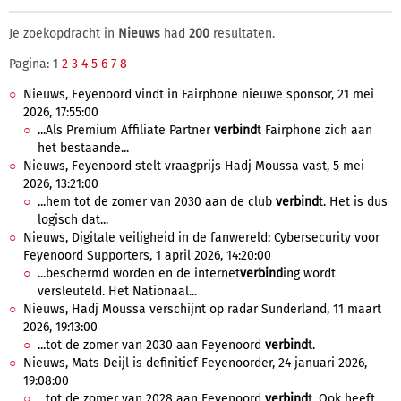
Je zoekopdracht in
Nieuws
had
200
resultaten.
Pagina: 1
2
3
4
5
6
7
8
Nieuws, Feyenoord vindt in Fairphone nieuwe sponsor, 21 mei
2026, 17:55:00
...Als Premium Affiliate Partner
verbind
t Fairphone zich aan
het bestaande...
Nieuws, Feyenoord stelt vraagprijs Hadj Moussa vast, 5 mei
2026, 13:21:00
...hem tot de zomer van 2030 aan de club
verbind
t. Het is dus
logisch dat...
Nieuws, Digitale veiligheid in de fanwereld: Cybersecurity voor
Feyenoord Supporters, 1 april 2026, 14:20:00
...beschermd worden en de internet
verbind
ing wordt
versleuteld. Het Nationaal...
Nieuws, Hadj Moussa verschijnt op radar Sunderland, 11 maart
2026, 19:13:00
...tot de zomer van 2030 aan Feyenoord
verbind
t.
Nieuws, Mats Deijl is definitief Feyenoorder, 24 januari 2026,
19:08:00
...tot de zomer van 2028 aan Feyenoord
verbind
t. Ook heeft