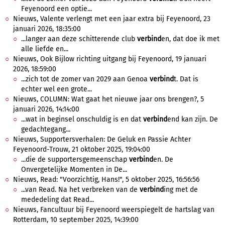
Feyenoord een optie...
Nieuws, Valente verlengt met een jaar extra bij Feyenoord, 23
januari 2026, 18:35:00
...langer aan deze schitterende club
verbind
en, dat doe ik met
alle liefde en...
Nieuws, Ook Bijlow richting uitgang bij Feyenoord, 19 januari
2026, 18:59:00
...zich tot de zomer van 2029 aan Genoa
verbind
t. Dat is
echter wel een grote...
Nieuws, COLUMN: Wat gaat het nieuwe jaar ons brengen?, 5
januari 2026, 14:14:00
...wat in beginsel onschuldig is en dat
verbind
end kan zijn. De
gedachtegang...
Nieuws, Supportersverhalen: De Geluk en Passie Achter
Feyenoord-Trouw, 21 oktober 2025, 19:04:00
...die de supportersgemeenschap
verbind
en. De
Onvergetelijke Momenten in De...
Nieuws, Read: "Voorzichtig, Hans!", 5 oktober 2025, 16:56:56
...van Read. Na het verbreken van de
verbind
ing met de
mededeling dat Read...
Nieuws, Fancultuur bij Feyenoord weerspiegelt de hartslag van
Rotterdam, 10 september 2025, 14:39:00