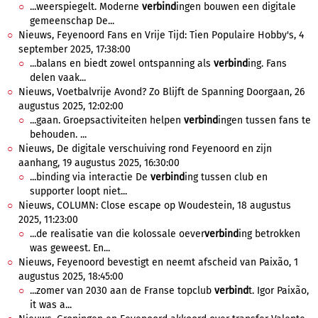
...weerspiegelt. Moderne
verbind
ingen bouwen een digitale
gemeenschap De...
Nieuws, Feyenoord Fans en Vrije Tijd: Tien Populaire Hobby's, 4
september 2025, 17:38:00
...balans en biedt zowel ontspanning als
verbind
ing. Fans
delen vaak...
Nieuws, Voetbalvrije Avond? Zo Blijft de Spanning Doorgaan, 26
augustus 2025, 12:02:00
...gaan. Groepsactiviteiten helpen
verbind
ingen tussen fans te
behouden. ...
Nieuws, De digitale verschuiving rond Feyenoord en zijn
aanhang, 19 augustus 2025, 16:30:00
...binding via interactie De
verbind
ing tussen club en
supporter loopt niet...
Nieuws, COLUMN: Close escape op Woudestein, 18 augustus
2025, 11:23:00
...de realisatie van die kolossale oever
verbind
ing betrokken
was geweest. En...
Nieuws, Feyenoord bevestigt en neemt afscheid van Paixão, 1
augustus 2025, 18:45:00
...zomer van 2030 aan de Franse topclub
verbind
t. Igor Paixão,
it was a...