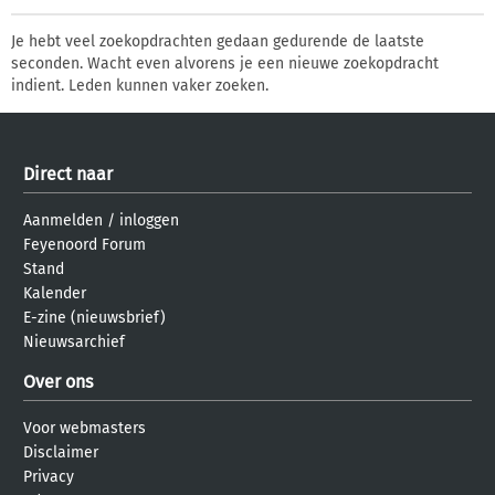
Je hebt veel zoekopdrachten gedaan gedurende de laatste
seconden. Wacht even alvorens je een nieuwe zoekopdracht
indient. Leden kunnen vaker zoeken.
Direct naar
Aanmelden
/
inloggen
Feyenoord Forum
Stand
Kalender
E-zine (nieuwsbrief)
Nieuwsarchief
Over ons
Voor webmasters
Disclaimer
Privacy