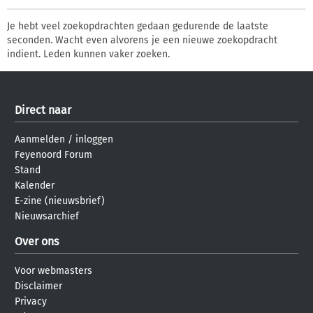
Je hebt veel zoekopdrachten gedaan gedurende de laatste
seconden. Wacht even alvorens je een nieuwe zoekopdracht
indient. Leden kunnen vaker zoeken.
Direct naar
Aanmelden
/
inloggen
Feyenoord Forum
Stand
Kalender
E-zine (nieuwsbrief)
Nieuwsarchief
Over ons
Voor webmasters
Disclaimer
Privacy