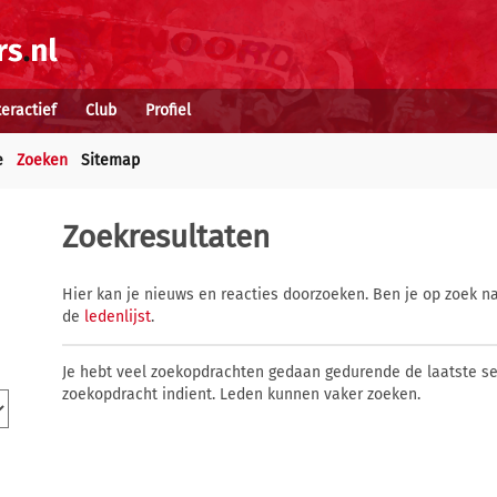
teractief
Club
Profiel
e
Zoeken
Sitemap
Zoekresultaten
Hier kan je nieuws en reacties doorzoeken. Ben je op zoek na
de
ledenlijst
.
Je hebt veel zoekopdrachten gedaan gedurende de laatste s
zoekopdracht indient. Leden kunnen vaker zoeken.