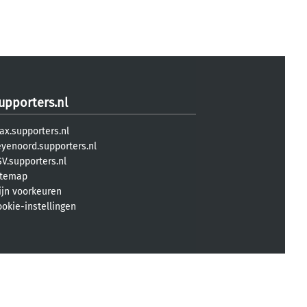
upporters.nl
ax.supporters.nl
eyenoord.supporters.nl
V.supporters.nl
itemap
ijn voorkeuren
ookie-instellingen