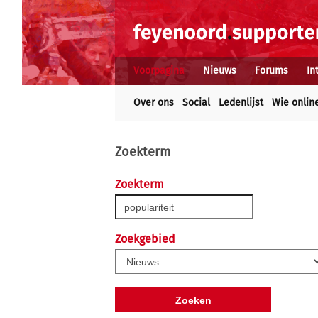
Voorpagina
Nieuws
Forums
In
Over ons
Social
Ledenlijst
Wie onlin
Zoekterm
Zoekterm
Zoekgebied