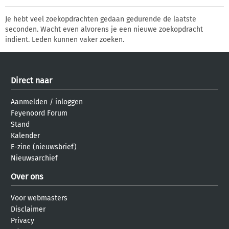
Je hebt veel zoekopdrachten gedaan gedurende de laatste
seconden. Wacht even alvorens je een nieuwe zoekopdracht
indient. Leden kunnen vaker zoeken.
Direct naar
Aanmelden
/
inloggen
Feyenoord Forum
Stand
Kalender
E-zine (nieuwsbrief)
Nieuwsarchief
Over ons
Voor webmasters
Disclaimer
Privacy