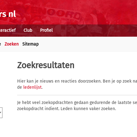
teractief
Club
Profiel
e
Zoeken
Sitemap
Zoekresultaten
Hier kan je nieuws en reacties doorzoeken. Ben je op zoek na
de
ledenlijst
.
Je hebt veel zoekopdrachten gedaan gedurende de laatste s
zoekopdracht indient. Leden kunnen vaker zoeken.