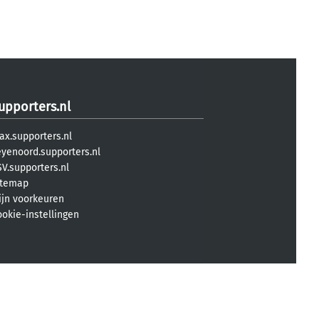
upporters.nl
ax.supporters.nl
eyenoord.supporters.nl
V.supporters.nl
itemap
ijn voorkeuren
ookie-instellingen