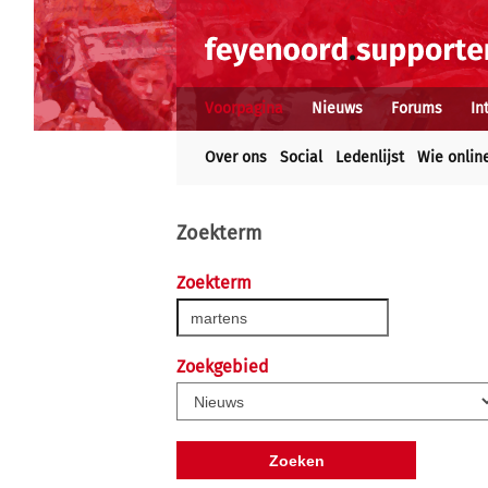
Voorpagina
Nieuws
Forums
In
Over ons
Social
Ledenlijst
Wie onlin
Zoekterm
Zoekterm
Zoekgebied