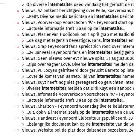
Op diverse
internetsite
s deed vandaag het gerucht de ro
Nieuws, AZ ontkent berichtgeving over Pelle, Koevermans bli
...Pell?. Diverse media berichten en
internetsite
s bericht
Nieuws, Voorverkoop Voorschoten '97 - Feyenoord start op 5 j
...actuele informatie treft u aan op de
internetsite
:...
Nieuws, Plezier Van Hooijdonk om 1 april grap met Radio Rij
...de dag met tegenzin bevestigde. Fans,
internetsite
s en 
Nieuws, Grap Feyenoord fans spreidt zich rond over internet
...24 uur veel Feyenoord fans en
internetsite
s bezig geh
Nieuws, Geen nieuws over evt nieuwe spits, 31 augustus 200
...tips over Vagner Love. Diverse
internetsite
s melden dat
Nieuws, VI: Looyen geirriteerd door gerucht Barreto op intern
...over de komst van Barreto. Tal van
internetsite
s namen
Nieuws, Kuyt heeft nog niet gereageerd op geruchten inter
Diverse
internetsite
s melden dat Dirk Kuyt een aanbod v
Nieuws, Informatie Voorverkoop Voorschoten ?97 - Feyenoor
...actuele informatie treft u aan op de
internetsite
:...
Nieuws, Charlton - Feyenoord woensdag live te beluisteren,
...uit, ook via internet, zoals op de
internetsite
van de BBC
Nieuws, Handvest Feyenoord Clubcultuur gepubliceerd, 30 j
...belangrijke document kan op de
internetsite
van de Sup
Nieuws, Website politie plat door duizenden bezoekers, 24 