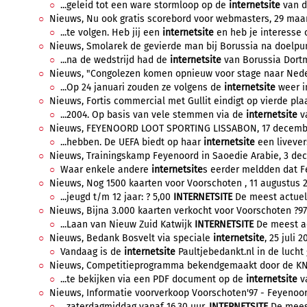
...geleid tot een ware stormloop op de
internetsite
van de
Nieuws, Nu ook gratis scorebord voor webmasters, 29 maart
...te volgen. Heb jij een
internetsite
en heb je interesse om
Nieuws, Smolarek de gevierde man bij Borussia na doelpunt
...na de wedstrijd had de
internetsite
van Borussia Dortm
Nieuws, "Congolezen komen opnieuw voor stage naar Neder
...Op 24 januari zouden ze volgens de
internetsite
weer i
Nieuws, Fortis commercial met Gullit eindigt op vierde pla
...2004. Op basis van vele stemmen via de
internetsite
va
Nieuws, FEYENOORD LOOT SPORTING LISSABON, 17 december
...hebben. De UEFA biedt op haar
internetsite
een livevers
Nieuws, Trainingskamp Feyenoord in Saoedie Arabie, 3 dec
Waar enkele andere
internetsite
s eerder meldden dat Fe
Nieuws, Nog 1500 kaarten voor Voorschoten , 11 augustus 2
...jeugd t/m 12 jaar: ? 5,00
INTERNETSITE
De meest actuele
Nieuws, Bijna 3.000 kaarten verkocht voor Voorschoten ?97 
...Laan van Nieuw Zuid Katwijk
INTERNETSITE
De meest ac
Nieuws, Bedank Bosvelt via speciale
internetsite
, 25 juli 2
Vandaag is de
internetsite
Paultjebedankt.nl in de lucht 
Nieuws, Competitieprogramma bekendgemaakt door de KNVB,
...te bekijken via een PDF document op de
internetsite
va
Nieuws, Informatie voorverkoop Voorschoten'97 - Feyenoord,
...zaterdagmiddag vanaf 16.30 uur.
INTERNETSITE
De meest