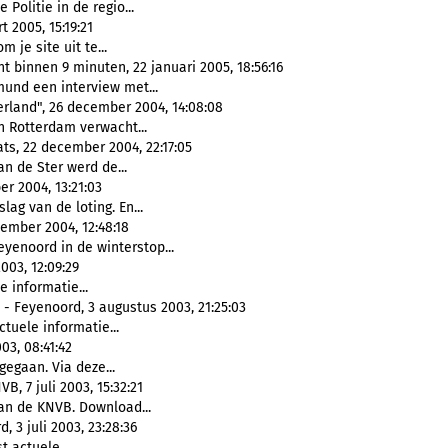
 Politie in de regio...
 2005, 15:19:21
 je site uit te...
 binnen 9 minuten, 22 januari 2005, 18:56:16
und een interview met...
land", 26 december 2004, 14:08:08
n Rotterdam verwacht...
ats, 22 december 2004, 22:17:05
n de Ster werd de...
 2004, 13:21:03
lag van de loting. En...
ember 2004, 12:48:18
yenoord in de winterstop...
003, 12:09:29
 informatie...
- Feyenoord, 3 augustus 2003, 21:25:03
tuele informatie...
003, 08:41:42
gegaan. Via deze...
 7 juli 2003, 15:32:21
n de KNVB. Download...
 3 juli 2003, 23:28:36
 actuele...