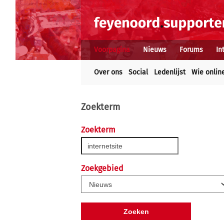
Voorpagina
Nieuws
Forums
In
Over ons
Social
Ledenlijst
Wie onlin
Zoekterm
Zoekterm
Zoekgebied