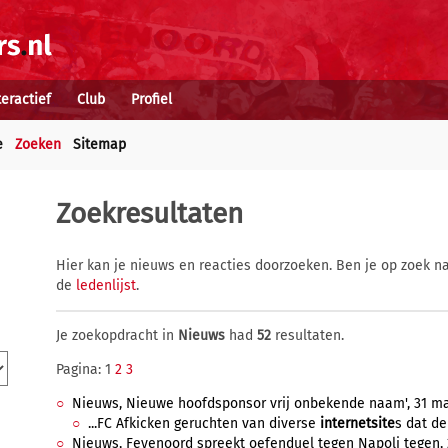
teractief
Club
Profiel
e
Zoeken
Sitemap
Zoekresultaten
Hier kan je nieuws en reacties doorzoeken. Ben je op zoek na
de
ledenlijst
.
Je zoekopdracht in
Nieuws
had
52
resultaten.
Pagina: 1
2
3
Nieuws, Nieuwe hoofdsponsor vrij onbekende naam', 31 maar
...FC Afkicken geruchten van diverse
internetsite
s dat de
Nieuws, Feyenoord spreekt oefenduel tegen Napoli tegen, 2