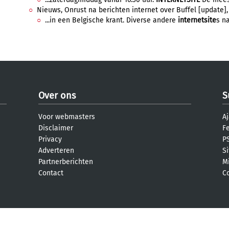
Nieuws, Onrust na berichten internet over Buffel [update], 
...in een Belgische krant. Diverse andere
internetsite
s na
Over ons
S
Voor webmasters
Aj
Disclaimer
F
Privacy
PS
Adverteren
S
Partnerberichten
M
Contact
C