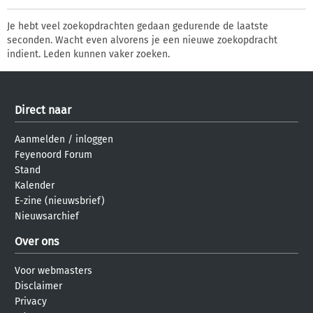
Je hebt veel zoekopdrachten gedaan gedurende de laatste
seconden. Wacht even alvorens je een nieuwe zoekopdracht
indient. Leden kunnen vaker zoeken.
Direct naar
Aanmelden
/
inloggen
Feyenoord Forum
Stand
Kalender
E-zine (nieuwsbrief)
Nieuwsarchief
Over ons
Voor webmasters
Disclaimer
Privacy