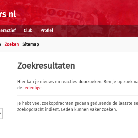
teractief
Club
Profiel
e
Zoeken
Sitemap
Zoekresultaten
Hier kan je nieuws en reacties doorzoeken. Ben je op zoek na
de
ledenlijst
.
Je hebt veel zoekopdrachten gedaan gedurende de laatste s
zoekopdracht indient. Leden kunnen vaker zoeken.