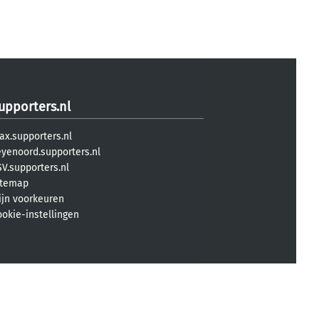
upporters.nl
ax.supporters.nl
eyenoord.supporters.nl
V.supporters.nl
itemap
ijn voorkeuren
ookie-instellingen