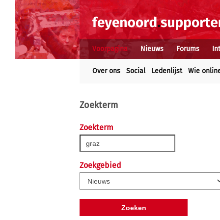
Voorpagina
Nieuws
Forums
In
Over ons
Social
Ledenlijst
Wie onlin
Zoekterm
Zoekterm
Zoekgebied