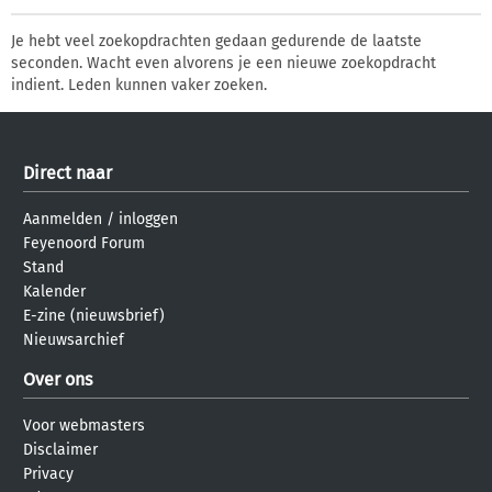
Je hebt veel zoekopdrachten gedaan gedurende de laatste
seconden. Wacht even alvorens je een nieuwe zoekopdracht
indient. Leden kunnen vaker zoeken.
Direct naar
Aanmelden
/
inloggen
Feyenoord Forum
Stand
Kalender
E-zine (nieuwsbrief)
Nieuwsarchief
Over ons
Voor webmasters
Disclaimer
Privacy