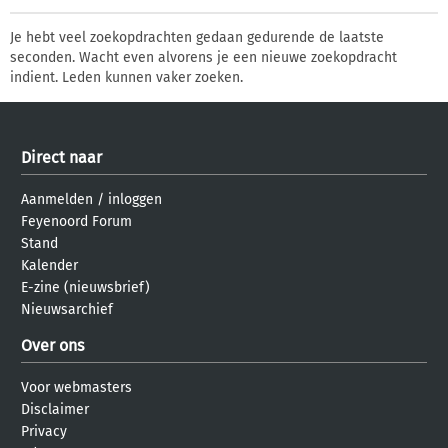
Je hebt veel zoekopdrachten gedaan gedurende de laatste
seconden. Wacht even alvorens je een nieuwe zoekopdracht
indient. Leden kunnen vaker zoeken.
Direct naar
Aanmelden
/
inloggen
Feyenoord Forum
Stand
Kalender
E-zine (nieuwsbrief)
Nieuwsarchief
Over ons
Voor webmasters
Disclaimer
Privacy