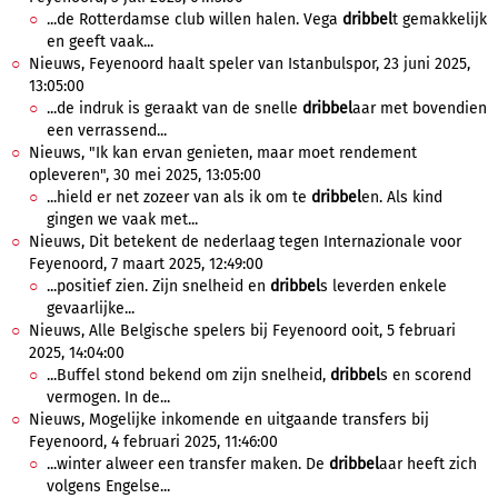
...de Rotterdamse club willen halen. Vega
dribbel
t gemakkelijk
en geeft vaak...
Nieuws, Feyenoord haalt speler van Istanbulspor, 23 juni 2025,
13:05:00
...de indruk is geraakt van de snelle
dribbel
aar met bovendien
een verrassend...
Nieuws, "Ik kan ervan genieten, maar moet rendement
opleveren", 30 mei 2025, 13:05:00
...hield er net zozeer van als ik om te
dribbel
en. Als kind
gingen we vaak met...
Nieuws, Dit betekent de nederlaag tegen Internazionale voor
Feyenoord, 7 maart 2025, 12:49:00
...positief zien. Zijn snelheid en
dribbel
s leverden enkele
gevaarlijke...
Nieuws, Alle Belgische spelers bij Feyenoord ooit, 5 februari
2025, 14:04:00
...Buffel stond bekend om zijn snelheid,
dribbel
s en scorend
vermogen. In de...
Nieuws, Mogelijke inkomende en uitgaande transfers bij
Feyenoord, 4 februari 2025, 11:46:00
...winter alweer een transfer maken. De
dribbel
aar heeft zich
volgens Engelse...