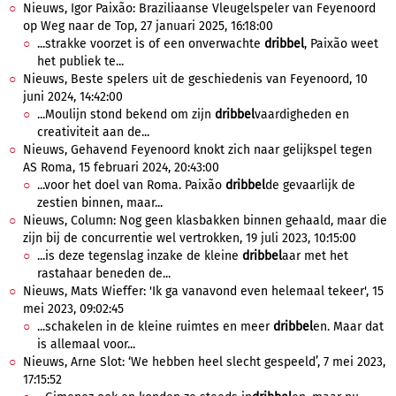
Nieuws, Igor Paixão: Braziliaanse Vleugelspeler van Feyenoord
op Weg naar de Top, 27 januari 2025, 16:18:00
...strakke voorzet is of een onverwachte
dribbel
, Paixão weet
het publiek te...
Nieuws, Beste spelers uit de geschiedenis van Feyenoord, 10
juni 2024, 14:42:00
...Moulijn stond bekend om zijn
dribbel
vaardigheden en
creativiteit aan de...
Nieuws, Gehavend Feyenoord knokt zich naar gelijkspel tegen
AS Roma, 15 februari 2024, 20:43:00
...voor het doel van Roma. Paixão
dribbel
de gevaarlijk de
zestien binnen, maar...
Nieuws, Column: Nog geen klasbakken binnen gehaald, maar die
zijn bij de concurrentie wel vertrokken, 19 juli 2023, 10:15:00
...is deze tegenslag inzake de kleine
dribbel
aar met het
rastahaar beneden de...
Nieuws, Mats Wieffer: 'Ik ga vanavond even helemaal tekeer', 15
mei 2023, 09:02:45
...schakelen in de kleine ruimtes en meer
dribbel
en. Maar dat
is allemaal voor...
Nieuws, Arne Slot: ‘We hebben heel slecht gespeeld’, 7 mei 2023,
17:15:52