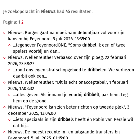
Je zoekopdracht in
Nieuws
had
45
resultaten.
Pagina: 1
2
Nieuws, Borges gaat na moeizaam debuutjaar vol voor zijn
kansen bij Feyenoord, 5 juli 2026, 13:35:00
...tegenover FeyenoordONE. "Soms
dribbel
ik een of twee
spelers voorbij en dan...
Nieuws, Wellenreuther verbaasd over zijn ploeg, 22 februari
2026, 23:38:27
...rond ons eigen strafschopgebied te
dribbel
en. We verliezen
daarbij ook een...
Nieuws, Wellenreuther: "Dit is echt onacceptabel", 1 februari
2026, 17:08:32
...alles geven. Als iemand je voorbij
dribbel
t, pak hem. Leg
hem op de grond....
Nieuws, "Feyenoord kan zich beter richten op tweede plek", 3
december 2025, 13:04:00
...iets speciaals in zijn
dribbel
s heeft én Robin van Persie wil
dat hij...
Nieuws, De meest recente in- en uitgaande transfers bij
Feyenoord, 5 juli 2025, 01:15:00