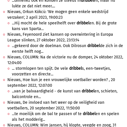
...Gimenez ook en konden ze steeds in
dribbel
en, maar nu
lukte ze dat niet meer....
Nieuws, Orkun Kökcü: 'We mogen geen enkele wedstrijd
verzaken', 2 april 2023, 19:00:23
...Hij mocht de hele speelhelft over
dribbel
en. Bij de grote
kans van Sparta...
Nieuws, Feyenoord ziet kansen op overwintering in Europa
League slinken, 27 oktober 2022, 23:13:14
...gekeerd door de doelman. Ook Dilrosun
dribbel
de zich in de
eerste helft nog...
Nieuws, COLUMN: Na de victorie nu de domper, 24 oktober 2022,
12:04:00
... stormlopen ten spijt. De vele
dribbel
s, een-tweetjes,
voorzetten en directe...
Nieuws, Hoe kun je een vrouwelijke voetballer worden? , 20
september 2022, 12:07:00
...van je balvaardigheid - de kunst van
dribbel
en, schieten,
balcontrole en...
Nieuws, De invloed van het weer op de veiligheid van
voetballers, 20 september 2022, 11:50:00
...te moeilijk om de bal te passen of te
dribbel
en en spelen
als het modderig...
Nieuws, COLUMN: Wim Jansen, hij klopte, veegde en zoog, 31