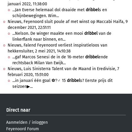
januari 2022, 11:38:00
...Jan Everse helemaal dol draaide met
dribbel
s en
schijnbewegingen. Wim...
Nieuws, Feyenoord sluit poule af met winst op Maccabi Haifa, 9
december 2021, 22:51:11
...Nelson. De winger maakte een mooi
dribbel
van de
linkerflank naar binnen, en...
Nieuws, Falend Feyenoord verliest inspiratieloos van
hekkensluiter, 2 mei 2021, 14:10:38
...gaf Marcos Senesi de in de 16-meter
dribbel
ende
rechtsback Milan Van Ewijk...
Nieuws, Luis Sinisterra Talent van de Maand in Eredivisie, 7
februari 2020, 15:51:00
...in januari één goal ⚽?‍♂ 15
dribbel
s? Eerste prijs dit
seizoen▶...
Direct naar
Aanmelden
/
inloggen
Feyenoord Forum