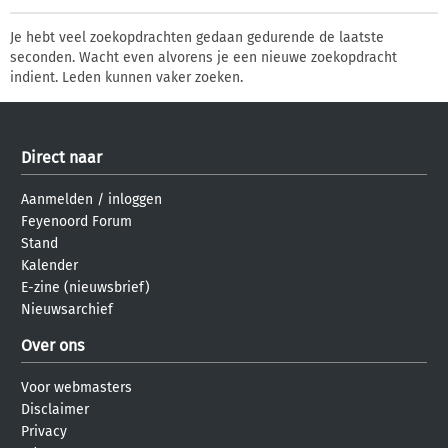
Je hebt veel zoekopdrachten gedaan gedurende de laatste
seconden. Wacht even alvorens je een nieuwe zoekopdracht
indient. Leden kunnen vaker zoeken.
Direct naar
Aanmelden
/
inloggen
Feyenoord Forum
Stand
Kalender
E-zine (nieuwsbrief)
Nieuwsarchief
Over ons
Voor webmasters
Disclaimer
Privacy