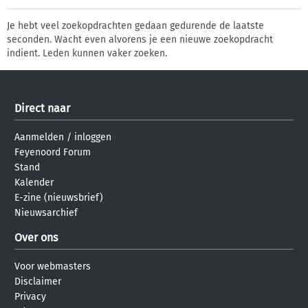
Je hebt veel zoekopdrachten gedaan gedurende de laatste
seconden. Wacht even alvorens je een nieuwe zoekopdracht
indient. Leden kunnen vaker zoeken.
Direct naar
Aanmelden
/
inloggen
Feyenoord Forum
Stand
Kalender
E-zine (nieuwsbrief)
Nieuwsarchief
Over ons
Voor webmasters
Disclaimer
Privacy