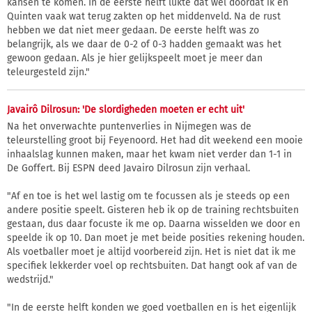
kansen te komen. In de eerste helft lukte dat wel doordat ik en
Quinten vaak wat terug zakten op het middenveld. Na de rust
hebben we dat niet meer gedaan. De eerste helft was zo
belangrijk, als we daar de 0-2 of 0-3 hadden gemaakt was het
gewoon gedaan. Als je hier gelijkspeelt moet je meer dan
teleurgesteld zijn."
Javairô Dilrosun: 'De slordigheden moeten er echt uit'
Na het onverwachte puntenverlies in Nijmegen was de
teleurstelling groot bij Feyenoord. Het had dit weekend een mooie
inhaalslag kunnen maken, maar het kwam niet verder dan 1-1 in
De Goffert. Bij ESPN deed Javairo Dilrosun zijn verhaal.
"Af en toe is het wel lastig om te focussen als je steeds op een
andere positie speelt. Gisteren heb ik op de training rechtsbuiten
gestaan, dus daar focuste ik me op. Daarna wisselden we door en
speelde ik op 10. Dan moet je met beide posities rekening houden.
Als voetballer moet je altijd voorbereid zijn. Het is niet dat ik me
specifiek lekkerder voel op rechtsbuiten. Dat hangt ook af van de
wedstrijd."
"In de eerste helft konden we goed voetballen en is het eigenlijk