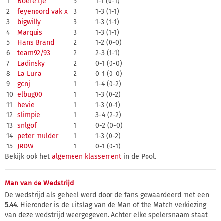
1
Boefeltje
5
1-1 (0-1)
2
feyenoord vak x
3
1-3 (1-1)
3
bigwilly
3
1-3 (1-1)
4
Marquis
3
1-3 (1-1)
5
Hans Brand
2
1-2 (0-0)
6
team92/93
2
2-3 (1-1)
7
Ladinsky
2
0-1 (0-0)
8
La Luna
2
0-1 (0-0)
9
gcnj
1
1-4 (0-2)
10
elbug00
1
1-3 (0-2)
11
hevie
1
1-3 (0-1)
12
slimpie
1
3-4 (2-2)
13
snlgof
1
0-2 (0-0)
14
peter mulder
1
1-3 (0-2)
15
JRDW
1
0-1 (0-1)
Bekijk ook het
algemeen klassement
in de Pool.
Man van de Wedstrijd
De wedstrijd als geheel werd door de fans gewaardeerd met een
5.44
. Hieronder is de uitslag van de Man of the Match verkiezing
van deze wedstrijd weergegeven. Achter elke spelersnaam staat