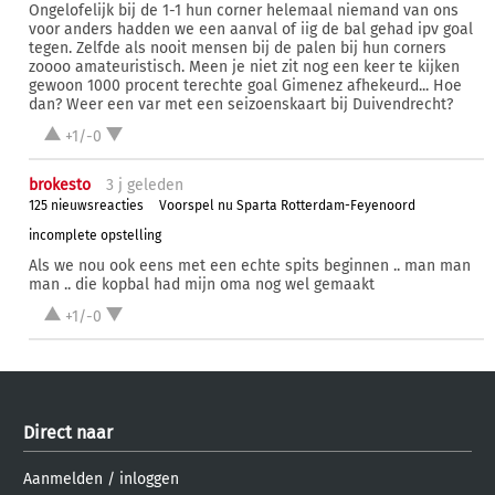
Ongelofelijk bij de 1-1 hun corner helemaal niemand van ons
voor anders hadden we een aanval of iig de bal gehad ipv goal
tegen. Zelfde als nooit mensen bij de palen bij hun corners
zoooo amateuristisch. Meen je niet zit nog een keer te kijken
gewoon 1000 procent terechte goal Gimenez afhekeurd... Hoe
dan? Weer een var met een seizoenskaart bij Duivendrecht?
+1/-0
brokesto
3 j
geleden
125 nieuwsreacties
Voorspel nu Sparta Rotterdam-Feyenoord
incomplete opstelling
Als we nou ook eens met een echte spits beginnen .. man man
man .. die kopbal had mijn oma nog wel gemaakt
+1/-0
Direct naar
Aanmelden
/
inloggen