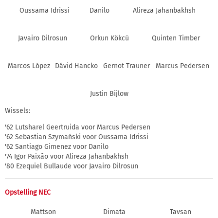
Oussama Idrissi
Danilo
Alireza Jahanbakhsh
Javairo Dilrosun
Orkun Kökcü
Quinten Timber
Marcos López
Dávid Hancko
Gernot Trauner
Marcus Pedersen
Justin Bijlow
Wissels:
'62 Lutsharel Geertruida voor Marcus Pedersen
'62 Sebastian Szymański voor Oussama Idrissi
'62 Santiago Gimenez voor Danilo
'74 Igor Paixão voor Alireza Jahanbakhsh
'80 Ezequiel Bullaude voor Javairo Dilrosun
Opstelling NEC
Mattson
Dimata
Tavsan