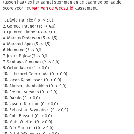
tussen haakjes het aantal stemmen en de daarmee behaalde
score voor het
Man van de Wedstrijd
klassement.
1.
Dávid Hancko (18 -> 5,0)
2.
Gernot Trauner (16 -> 4,0)
3.
Quinten Timber (8 -> 3,0)
4.
Marcus Pedersen (5 -> 1,5)
4.
Marcos López (5 -> 1,5)
6.
Niemand (3 -> 0,0)
7.
Justin Bijlow (2 -> 0,0)
7.
Santiago Gimenez (2 -> 0,0)
9.
Orkun Kökcü (1 -> 0,0)
10.
Lutsharel Geertruida (0 -> 0,0)
10.
Jacob Rasmussen (0 -> 0,0)
10.
Alireza Jahanbakhsh (0 -> 0,0)
10.
Fredrik Aursnes (0 -> 0,0)
10.
Danilo (0 -> 0,0)
10.
Javairo Dilrosun (0 -> 0,0)
10.
Sebastian Szymański (0 -> 0,0)
10.
Cole Bassett (0 -> 0,0)
10.
Mats Wieffer (0 -> 0,0)
10.
Ofir Marciano (0 -> 0,0)
10.
Patrik Wålemark (0 -> 0,0)