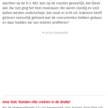
wachten op de 0-2. NEC was op de counter gevaarlijk, dat bleek
wel. Na rust ging het heel moeizaam. We waren slordig en veel
ballen werden onderschept. Dat moet er echt uit. Iedereen heeft
gisteren natuurlijk gehoord wat de concurrenten hebben gedaan
en daar hadden we van moeten profiteren."
▼ Ad by Refinery89
Arne Slot: 'Konden niks creëren in de drukte'
Na de tegenvallende 1-1 van Feyenoord, was trainer Arne Slot vrij