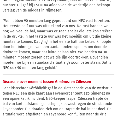
nuchter. Hij gaf bij ESPN na afloop van de wedstrijd een beknopt
verslag van de middag in Nijmegen.
"We hebben 90 minuten lang geprobeerd om NEC vast te zetten.
Het eerste half uur was uitstekend van ons. Na rust hadden we
nog wel veel de bal, maar was er geen speler die iets kon creëren
in de drukte. In het laatste uur was het moeilijk om uit die kleine
ruimtes te komen. Dat ging in het eerste half uur beter. Ik hoopte
door het inbrengen van een aantal andere spelers om door de
drukte te komen, maar dat lukte helaas niet. We hadden na 30
minuten moeten zorgen dat we die lijn doortrokken. Bovendien
moeten we bij een standaard situatie gewoon beter staan. Dat is
NEC ook 90 minuten lang gelukt."
Discussie over moment tussen Giménez en Cillessen
Scheidsrechter Gözöbüyük gaf in de slotseconde van de wedstrijd
tegen NEC een gele kaart aan Feyenoorder Santiago Giménez na
een opmerkelijk incident. NEC-keeper Jasper Cilessen trapte de
bal van korte afstand ogenschijnlijk bewust tegen de stil staande
Feyenoorder. Die draaide zich om en trapte de bal in het doel. De
situatie werd afgefloten en Feyenoord kon fluiten naar de drie